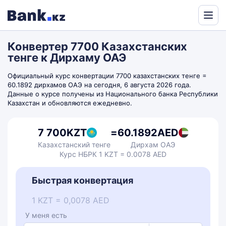
Powered
by
Конвертер 7700 Казахстанских
Translate
тенге к Дирхаму ОАЭ
Официальный курс конвертации 7700 казахстанских тенге =
60.1892 дирхамов ОАЭ на сегодня, 6 августа 2026 года.
Данные о курсе получены из Национального банка Республики
Казахстан и обновляются ежедневно.
7 700
KZT
=
60.1892
AED
Казахстанский тенге
Дирхам ОАЭ
Курс НБРК 1 KZT = 0.0078 AED
Быстрая конвертация
1 KZT = 0,0078 AED
У меня есть