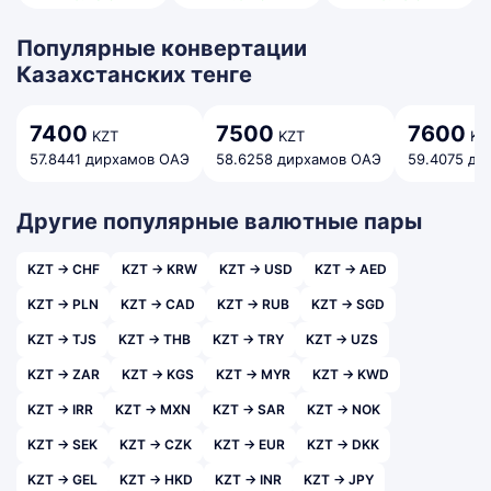
Популярные конвертации
Казахстанских тенге
7400
7500
7600
KZT
KZT
KZ
57.8441 дирхамов ОАЭ
58.6258 дирхамов ОАЭ
59.4075 ди
Другие популярные валютные пары
KZT → CHF
KZT → KRW
KZT → USD
KZT → AED
KZT → PLN
KZT → CAD
KZT → RUB
KZT → SGD
KZT → TJS
KZT → THB
KZT → TRY
KZT → UZS
KZT → ZAR
KZT → KGS
KZT → MYR
KZT → KWD
KZT → IRR
KZT → MXN
KZT → SAR
KZT → NOK
KZT → SEK
KZT → CZK
KZT → EUR
KZT → DKK
KZT → GEL
KZT → HKD
KZT → INR
KZT → JPY