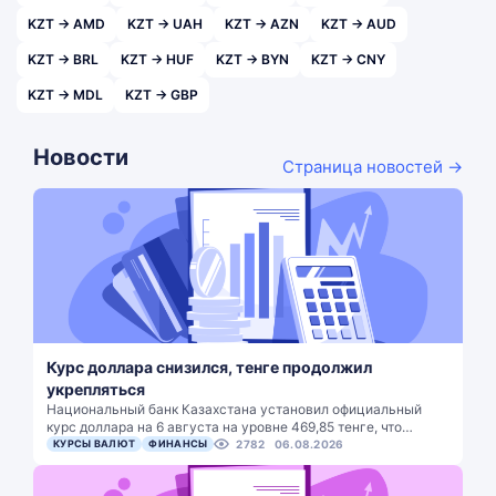
KZT → AMD
KZT → UAH
KZT → AZN
KZT → AUD
KZT → BRL
KZT → HUF
KZT → BYN
KZT → CNY
KZT → MDL
KZT → GBP
Новости
Страница новостей →
Курс доллара снизился, тенге продолжил
укрепляться
Национальный банк Казахстана установил официальный
курс доллара на 6 августа на уровне 469,85 тенге, что…
КУРСЫ ВАЛЮТ
ФИНАНСЫ
2782
06.08.2026