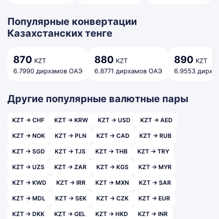
Популярные конвертации
Казахстанских тенге
870
880
890
KZT
KZT
KZT
6.7990 дирхамов ОАЭ
6.8771 дирхамов ОАЭ
6.9553 дирха
Другие популярные валютные пары
KZT → CHF
KZT → KRW
KZT → USD
KZT → AED
KZT → NOK
KZT → PLN
KZT → CAD
KZT → RUB
KZT → SGD
KZT → TJS
KZT → THB
KZT → TRY
KZT → UZS
KZT → ZAR
KZT → KGS
KZT → MYR
KZT → KWD
KZT → IRR
KZT → MXN
KZT → SAR
KZT → MDL
KZT → SEK
KZT → CZK
KZT → EUR
KZT → DKK
KZT → GEL
KZT → HKD
KZT → INR