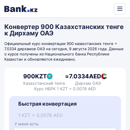
Powered
by
Конвертер 900 Казахстанских тенге
Translate
к Дирхаму ОАЭ
Официальный курс конвертации 900 казахстанских тенге =
7.0334 дирхамов ОАЭ на сегодня, 9 августа 2026 года. Данные
о курсе получены из Национального банка Республики
Казахстан и обновляются ежедневно.
900
KZT
=
7.0334
AED
Казахстанский тенге
Дирхам ОАЭ
Курс НБРК 1 KZT = 0.0078 AED
Быстрая конвертация
1 KZT = 0,0078 AED
У меня есть