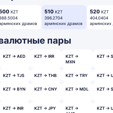
500
510
520
KZT
KZT
KZT
388.5004
396.2704
404.0404
армянских драмов
армянских драмов
армянских
 валютные пары
KZT → AED
KZT → IRR
KZT →
KZT → 
MXN
KZT → TJS
KZT → THB
KZT → TRY
KZT → 
KZT → BYN
KZT → CNY
KZT → MDL
KZT → 
KZT → INR
KZT → JPY
KZT →
KZT → 