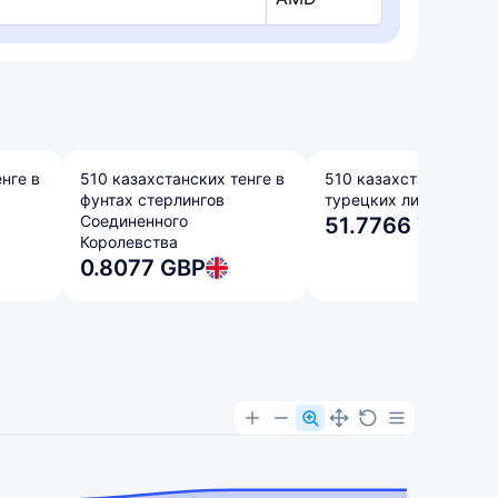
нге в
510 казахстанских тенге в
510 казахстанских тен
фунтах стерлингов
турецких лирах
Соединенного
51.7766 TRY
Королевства
0.8077 GBP