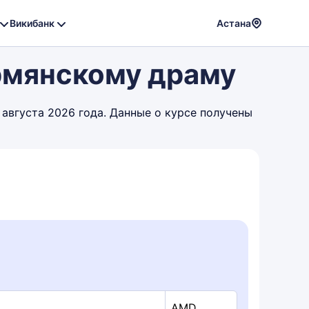
Викибанк
Астана
Powere
Армянскому драму
by
Translat
 августа 2026 года. Данные о курсе получены
AMD