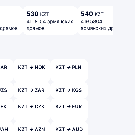
530
540
KZT
KZT
411.8104 армянских
419.5804
 драмов
драмов
армянских драмов
SAR
KZT → NOK
KZT → PLN
UZS
KZT → ZAR
KZT → KGS
SEK
KZT → CZK
KZT → EUR
UAH
KZT → AZN
KZT → AUD