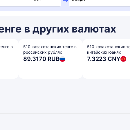
енге в других валютах
енге в
510 казахстанских тенге в
510 казахстанских те
российских рублях
китайских юанях
89.3170 RUB
7.3223 CNY