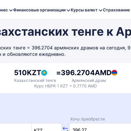
знес
Финансовые организации
Курсы валют
Страхование
захстанских тенге к 
ких тенге = 396.2704 армянских драмов на сегодня, 9
н и обновляются ежедневно.
510
KZT
=
396.2704
AMD
Казахстанский тенге
Армянский драм
Курс НБРК 1 KZT = 0.7770 AMD
Хочу приобрести
KZT