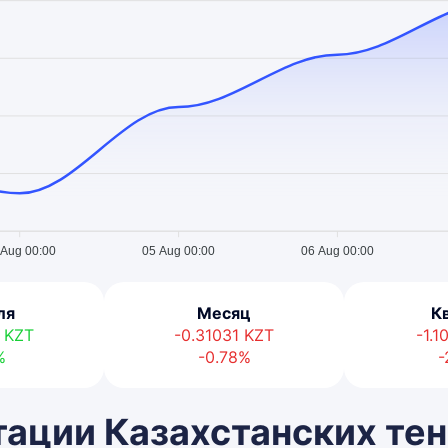
 Aug 00:00
05 Aug 00:00
06 Aug 00:00
ля
Месяц
К
8
KZT
-0.31031
KZT
-1.
%
-0.78%
-
ации Казахстанских тен