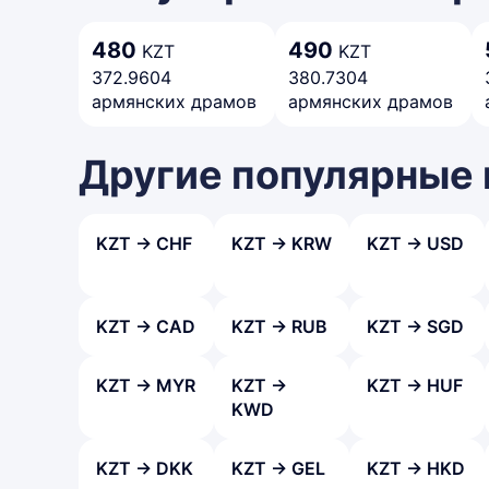
480
490
KZT
KZT
372.9604
380.7304
армянских драмов
армянских драмов
Другие популярные
KZT → CHF
KZT → KRW
KZT → USD
KZT → CAD
KZT → RUB
KZT → SGD
KZT → MYR
KZT →
KZT → HUF
KWD
KZT → DKK
KZT → GEL
KZT → HKD