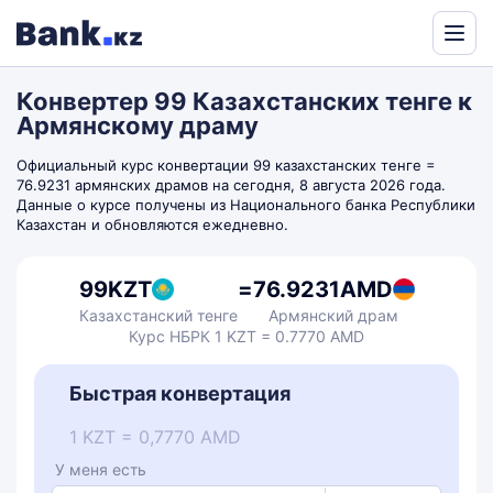
Powered
by
Конвертер 99 Казахстанских тенге к
Translate
Армянскому драму
Официальный курс конвертации 99 казахстанских тенге =
76.9231 армянских драмов на сегодня, 8 августа 2026 года.
Данные о курсе получены из Национального банка Республики
Казахстан и обновляются ежедневно.
99
KZT
=
76.9231
AMD
Казахстанский тенге
Армянский драм
Курс НБРК 1 KZT = 0.7770 AMD
Быстрая конвертация
1 KZT = 0,7770 AMD
У меня есть