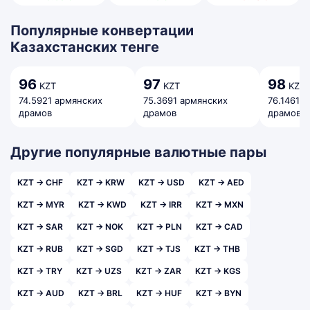
Популярные конвертации
Казахстанских тенге
96
97
98
KZT
KZT
KZT
74.5921 армянских
75.3691 армянских
76.1461 
драмов
драмов
драмов
Другие популярные валютные пары
KZT → CHF
KZT → KRW
KZT → USD
KZT → AED
KZT → MYR
KZT → KWD
KZT → IRR
KZT → MXN
KZT → SAR
KZT → NOK
KZT → PLN
KZT → CAD
KZT → RUB
KZT → SGD
KZT → TJS
KZT → THB
KZT → TRY
KZT → UZS
KZT → ZAR
KZT → KGS
KZT → AUD
KZT → BRL
KZT → HUF
KZT → BYN