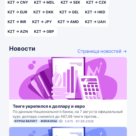
KZT → CNY
KZT → MDL
KZT → SEK
KZT → CZK
KZT → EUR
KZT → DKK
KZT → GEL
KZT → HKD
KZT → INR
KZT → JPY
KZT → AMD
KZT → UAH
KZT → AZN
KZT → GBP
Новости
Страница новостей →
Тенге укрепился к доллару и евро
По данным Национального банка, на 7 августа официальный
курс доллара снизился до 467,48 тенге против…
КУРСЫ ВАЛЮТ
ФИНАНСЫ
3475
07.08.2026