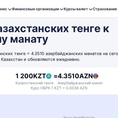
знес
Финансовые организации
Курсы валют
Страхование
захстанских тенге к
у манату
ских тенге = 4.3510 азербайджанских манатов на сегод
 Казахстан и обновляются ежедневно.
1 200
KZT
=
4.3510
AZN
Казахстанский тенге
Азербайджанский манат
Курс НБРК 1 KZT = 0.0036 AZN
Хочу приобрести