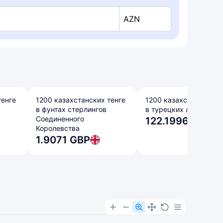
AZN
тенге
1200 казахстанских тенге
1200 казахстанских т
в фунтах стерлингов
в турецких лирах
Соединенного
122.1996 TRY
Королевства
1.9071 GBP