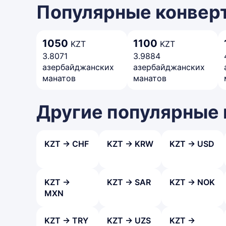
Популярные конверт
1050
1100
KZT
KZT
3.8071
3.9884
азербайджанских
азербайджанских
манатов
манатов
Другие популярные
KZT → CHF
KZT → KRW
KZT → USD
KZT →
KZT → SAR
KZT → NOK
MXN
KZT → TRY
KZT → UZS
KZT →