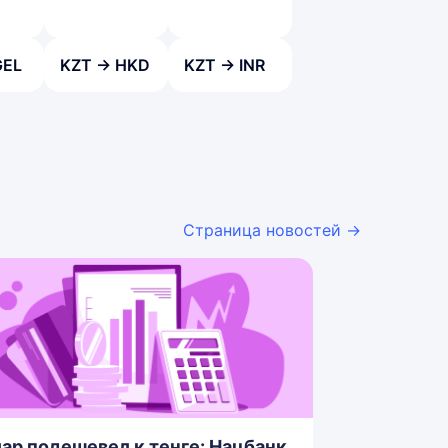
GEL
KZT → HKD
KZT → INR
Страница новостей →
ар подешевел к тенге: Нацбанк