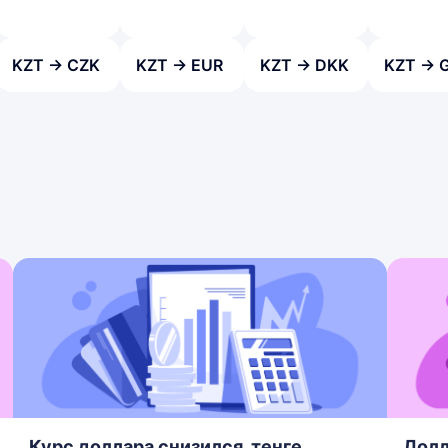
KZT → CZK
KZT → EUR
KZT → DKK
KZT → 
Курс доллара снизился, тенге
Долл