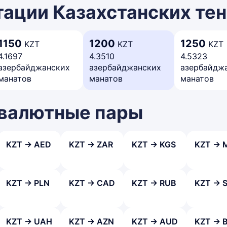
ации Казахстанских тен
1150
1200
1250
KZT
KZT
KZT
4.1697
4.3510
4.5323
азербайджанских
азербайджанских
азербайдж
манатов
манатов
манатов
 валютные пары
KZT → AED
KZT → ZAR
KZT → KGS
KZT → 
KZT → PLN
KZT → CAD
KZT → RUB
KZT → 
KZT → UAH
KZT → AZN
KZT → AUD
KZT → 