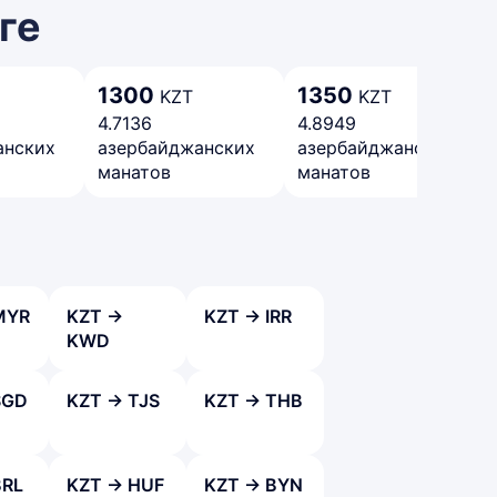
ге
1300
1350
KZT
KZT
4.7136
4.8949
анских
азербайджанских
азербайджанских
манатов
манатов
MYR
KZT →
KZT → IRR
KWD
SGD
KZT → TJS
KZT → THB
BRL
KZT → HUF
KZT → BYN