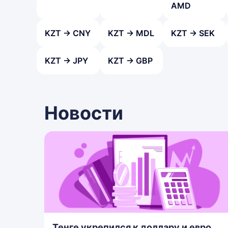
AMD
KZT → CNY
KZT → MDL
KZT → SEK
KZT → JPY
KZT → GBP
Новости
Тенге укрепился к доллару и евро