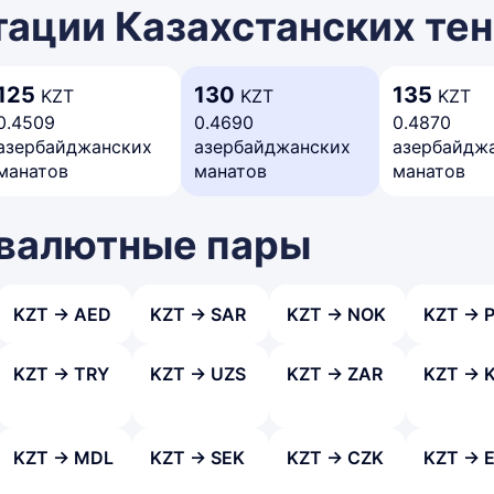
ации Казахстанских тен
125
130
135
KZT
KZT
KZT
0.4509
0.4690
0.4870
азербайджанских
азербайджанских
азербайдж
манатов
манатов
манатов
 валютные пары
KZT → AED
KZT → SAR
KZT → NOK
KZT → 
KZT → TRY
KZT → UZS
KZT → ZAR
KZT → 
KZT → MDL
KZT → SEK
KZT → CZK
KZT → 