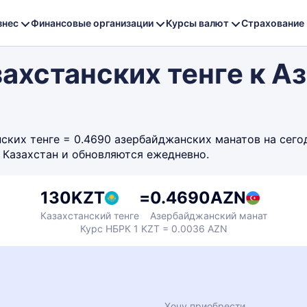
знес
Финансовые организации
Курсы валют
Страхование
захстанских тенге к 
ких тенге = 0.4690 азербайджанских манатов на сегодн
 Казахстан и обновляются ежедневно.
130
KZT
=
0.4690
AZN
Казахстанский тенге
Азербайджанский манат
Курс НБРК 1 KZT = 0.0036 AZN
Хочу приобрести