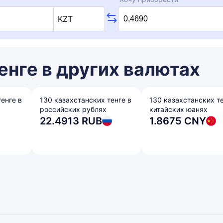
KZT
енге в других валютах
енге в
130 казахстанских тенге в
130 казахстанских те
российских рублях
китайских юанях
22.4913 RUB
1.8675 CNY