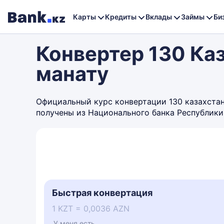
Карты
Кредиты
Вклады
Займы
Би
Конвертер 130 Ка
манату
Официальный курс конвертации 130 казахстанс
получены из Национального банка Республики
Быстрая конвертация
1 KZT = 0,0036 AZN
У меня есть