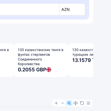
AZN
нге в
130 казахстанских тенге в
130 казахстанских тен
фунтах стерлингов
турецких лирах
Соединенного
13.1579 TRY
Королевства
0.2055 GBP