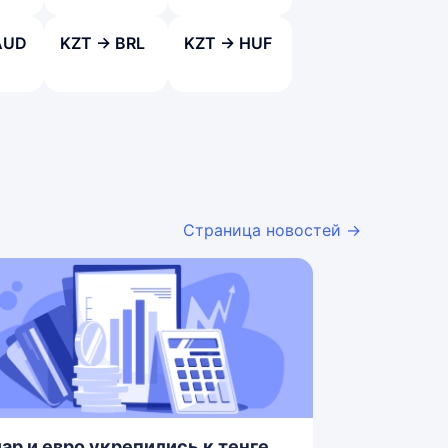
AUD
KZT → BRL
KZT → HUF
Страница новостей →
ар и евро укрепились к тенге