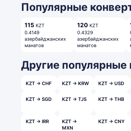
Популярные конверт
115
120
KZT
KZT
0.4149
0.4329
азербайджанских
азербайджанских
манатов
манатов
Другие популярные
KZT → CHF
KZT → KRW
KZT → USD
KZT → SGD
KZT → TJS
KZT → THB
KZT → IRR
KZT →
KZT → CNY
MXN