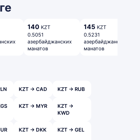
ге
140
145
KZT
KZT
0.5051
0.5231
анских
азербайджанских
азербайджанских
манатов
манатов
PLN
KZT → CAD
KZT → RUB
KGS
KZT → MYR
KZT →
KWD
EUR
KZT → DKK
KZT → GEL