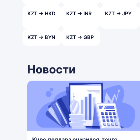
KZT → HKD
KZT → INR
KZT → JPY
KZT → BYN
KZT → GBP
Новости
Курс доллара снизился, тенге