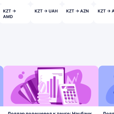
KZT →
KZT → UAH
KZT → AZN
KZT → 
AMD
Доллар подешевел к тенге: Нацбанк
Долл