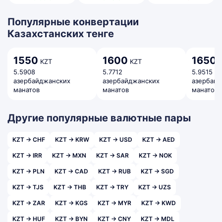
Популярные конвертации
Казахстанских тенге
1550
1600
1650
KZT
KZT
K
5.5908
5.7712
5.9515
азербайджанских
азербайджанских
азербай
манатов
манатов
манатов
Другие популярные валютные пары
KZT → CHF
KZT → KRW
KZT → USD
KZT → AED
KZT → IRR
KZT → MXN
KZT → SAR
KZT → NOK
KZT → PLN
KZT → CAD
KZT → RUB
KZT → SGD
KZT → TJS
KZT → THB
KZT → TRY
KZT → UZS
KZT → ZAR
KZT → KGS
KZT → MYR
KZT → KWD
KZT → HUF
KZT → BYN
KZT → CNY
KZT → MDL