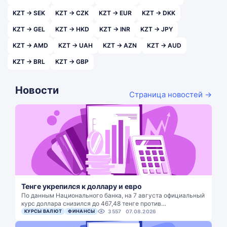
KZT → SEK
KZT → CZK
KZT → EUR
KZT → DKK
KZT → GEL
KZT → HKD
KZT → INR
KZT → JPY
KZT → AMD
KZT → UAH
KZT → AZN
KZT → AUD
KZT → BRL
KZT → GBP
Новости
Страница новостей →
Тенге укрепился к доллару и евро
По данным Национального банка, на 7 августа официальный
курс доллара снизился до 467,48 тенге против…
КУРСЫ ВАЛЮТ
ФИНАНСЫ
3557
07.08.2026