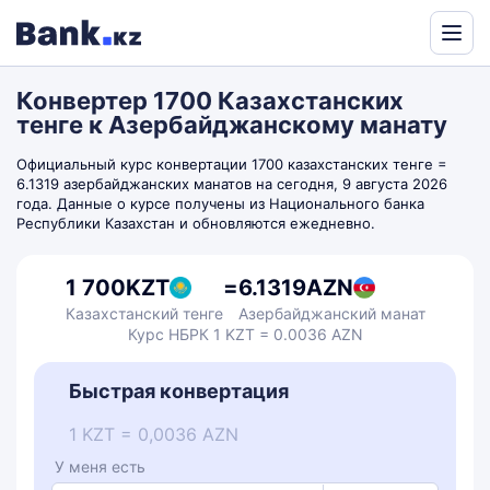
Powered
by
Конвертер 1700 Казахстанских
Translate
тенге к Азербайджанскому манату
Официальный курс конвертации 1700 казахстанских тенге =
6.1319 азербайджанских манатов на сегодня, 9 августа 2026
года. Данные о курсе получены из Национального банка
Республики Казахстан и обновляются ежедневно.
1 700
KZT
=
6.1319
AZN
Казахстанский тенге
Азербайджанский манат
Курс НБРК 1 KZT = 0.0036 AZN
Быстрая конвертация
1 KZT = 0,0036 AZN
У меня есть