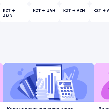
KZT →
KZT → UAH
KZT → AZN
KZT → 
AMD
Курс доллара снизился, тенге
Долл