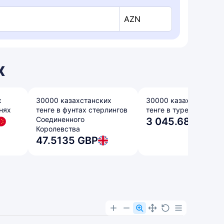
AZN
х
х
30000 казахстанских
30000 казахстанских
нях
тенге в фунтах стерлингов
тенге в турецких лира
Соединенного
3 045.6853 TR
Королевства
47.5135 GBP