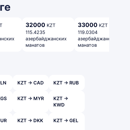
ге
32000
33000
T
KZT
KZT
115.4235
119.0304
анских
азербайджанских
азербайджанских
манатов
манатов
PLN
KZT → CAD
KZT → RUB
KGS
KZT → MYR
KZT →
KWD
EUR
KZT → DKK
KZT → GEL