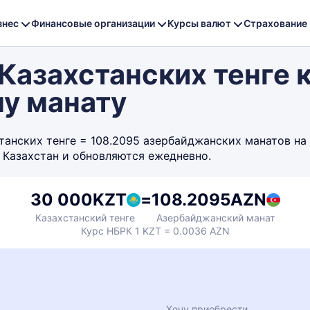
знес
Финансовые организации
Курсы валют
Страхование
Казахстанских тенге 
у манату
нских тенге = 108.2095 азербайджанских манатов на с
 Казахстан и обновляются ежедневно.
30 000
KZT
=
108.2095
AZN
Казахстанский тенге
Азербайджанский манат
Курс НБРК 1 KZT = 0.0036 AZN
Хочу приобрести