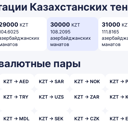
ации Казахстанских тен
29000
30000
31000
KZT
KZT
KZ
104.6025
108.2095
111.8165
азербайджанских
азербайджанских
азербайдж
манатов
манатов
манатов
 валютные пары
KZT → AED
KZT → SAR
KZT → NOK
KZT → 
KZT → TRY
KZT → UZS
KZT → ZAR
KZT → 
KZT → MDL
KZT → SEK
KZT → CZK
KZT → 