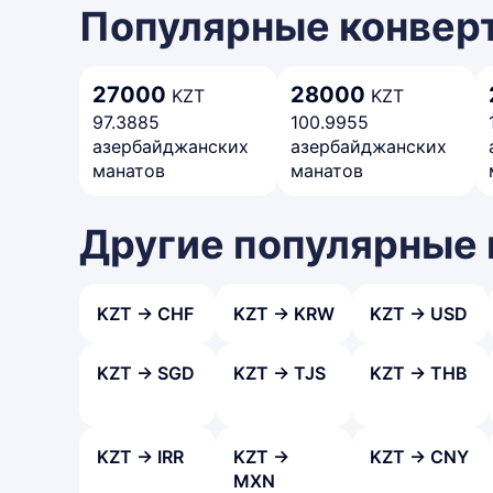
Популярные конверт
27000
28000
KZT
KZT
97.3885
100.9955
азербайджанских
азербайджанских
манатов
манатов
Другие популярные
KZT → CHF
KZT → KRW
KZT → USD
KZT → SGD
KZT → TJS
KZT → THB
KZT → IRR
KZT →
KZT → CNY
MXN