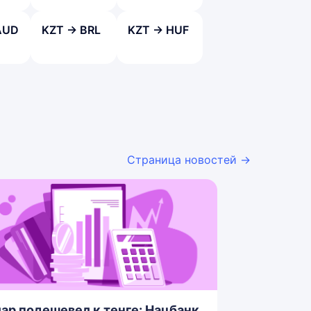
AUD
KZT → BRL
KZT → HUF
Страница новостей →
ар подешевел к тенге: Нацбанк