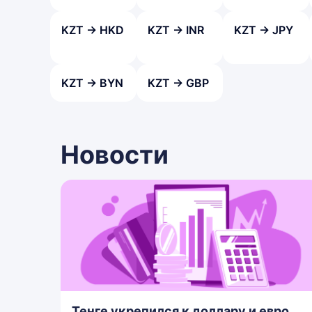
KZT → HKD
KZT → INR
KZT → JPY
KZT → BYN
KZT → GBP
Новости
Тенге укрепился к доллару и евро