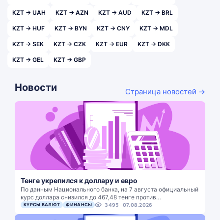
KZT → UAH
KZT → AZN
KZT → AUD
KZT → BRL
KZT → HUF
KZT → BYN
KZT → CNY
KZT → MDL
KZT → SEK
KZT → CZK
KZT → EUR
KZT → DKK
KZT → GEL
KZT → GBP
Новости
Страница новостей →
Тенге укрепился к доллару и евро
По данным Национального банка, на 7 августа официальный
курс доллара снизился до 467,48 тенге против…
КУРСЫ ВАЛЮТ
ФИНАНСЫ
3495
07.08.2026