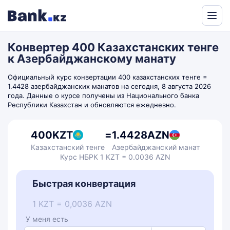
Powered
by
Конвертер 400 Казахстанских тенге
Translate
к Азербайджанскому манату
Официальный курс конвертации 400 казахстанских тенге =
1.4428 азербайджанских манатов на сегодня, 8 августа 2026
года. Данные о курсе получены из Национального банка
Республики Казахстан и обновляются ежедневно.
400
KZT
=
1.4428
AZN
Казахстанский тенге
Азербайджанский манат
Курс НБРК 1 KZT = 0.0036 AZN
Быстрая конвертация
1 KZT = 0,0036 AZN
У меня есть