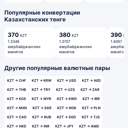
Популярные конвертации
Казахстанских тенге
370
380
390
KZT
KZT
KZ
1.3346
1.3707
1.4067
азербайджанских
азербайджанских
азербай
манатов
манатов
манатов
Другие популярные валютные пары
KZT → CHF
KZT → KRW
KZT → USD
KZT → AED
KZT → THB
KZT → TRY
KZT → UZS
KZT → ZAR
KZT → KGS
KZT → MYR
KZT → KWD
KZT → IRR
KZT → MXN
KZT → SAR
KZT → NOK
KZT → PLN
KZT → CAD
KZT → RUB
KZT → SGD
KZT → TJS
KZT → HKD
KZT → INR
KZT → JPY
KZT → AMD