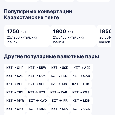
Популярные конвертации
Казахстанских тенге
1750
1800
1850
KZT
KZT
K
25.1256 китайских
25.8435 китайских
26.5614 
юаней
юаней
юаней
Другие популярные валютные пары
KZT → CHF
KZT → KRW
KZT → USD
KZT → AED
KZT → SAR
KZT → NOK
KZT → PLN
KZT → CAD
KZT → RUB
KZT → SGD
KZT → TJS
KZT → THB
KZT → TRY
KZT → UZS
KZT → ZAR
KZT → KGS
KZT → MYR
KZT → KWD
KZT → IRR
KZT → MXN
KZT → CNY
KZT → MDL
KZT → SEK
KZT → CZK