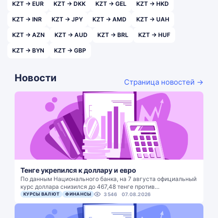
KZT → EUR
KZT → DKK
KZT → GEL
KZT → HKD
KZT → INR
KZT → JPY
KZT → AMD
KZT → UAH
KZT → AZN
KZT → AUD
KZT → BRL
KZT → HUF
KZT → BYN
KZT → GBP
Новости
Страница новостей →
Тенге укрепился к доллару и евро
По данным Национального банка, на 7 августа официальный
курс доллара снизился до 467,48 тенге против…
КУРСЫ ВАЛЮТ
ФИНАНСЫ
3546
07.08.2026