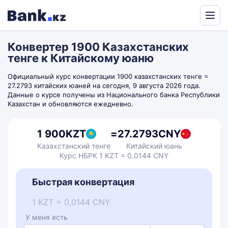
Powered
by
Конвертер 1900 Казахстанских
Translate
тенге к Китайскому юаню
Официальный курс конвертации 1900 казахстанских тенге =
27.2793 китайских юаней на сегодня, 9 августа 2026 года.
Данные о курсе получены из Национального банка Республики
Казахстан и обновляются ежедневно.
1 900
KZT
=
27.2793
CNY
Казахстанский тенге
Китайский юань
Курс НБРК 1 KZT = 0.0144 CNY
Быстрая конвертация
1 KZT = 0,0144 CNY
У меня есть