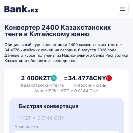
Powered
by
Конвертер 2400 Казахстанских
Translate
тенге к Китайскому юаню
Официальный курс конвертации 2400 казахстанских тенге =
34.4778 китайских юаней на сегодня, 6 августа 2026 года.
Данные о курсе получены из Национального банка Республики
Казахстан и обновляются ежедневно.
2 400
KZT
=
34.4778
CNY
Казахстанский тенге
Китайский юань
Курс НБРК 1 KZT = 0.0144 CNY
Быстрая конвертация
1 KZT = 0,0144 CNY
У меня есть