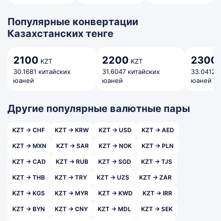
Популярные конвертации
Казахстанских тенге
2100
2200
2300
KZT
KZT
30.1681 китайских
31.6047 китайских
33.0412 
юаней
юаней
юаней
Другие популярные валютные пары
KZT → CHF
KZT → KRW
KZT → USD
KZT → AED
KZT → MXN
KZT → SAR
KZT → NOK
KZT → PLN
KZT → CAD
KZT → RUB
KZT → SGD
KZT → TJS
KZT → THB
KZT → TRY
KZT → UZS
KZT → ZAR
KZT → KGS
KZT → MYR
KZT → KWD
KZT → IRR
KZT → BYN
KZT → CNY
KZT → MDL
KZT → SEK