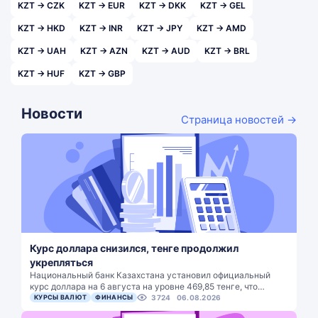
KZT → CZK
KZT → EUR
KZT → DKK
KZT → GEL
KZT → HKD
KZT → INR
KZT → JPY
KZT → AMD
KZT → UAH
KZT → AZN
KZT → AUD
KZT → BRL
KZT → HUF
KZT → GBP
Новости
Страница новостей →
Курс доллара снизился, тенге продолжил
укрепляться
Национальный банк Казахстана установил официальный
курс доллара на 6 августа на уровне 469,85 тенге, что…
КУРСЫ ВАЛЮТ
ФИНАНСЫ
3724
06.08.2026