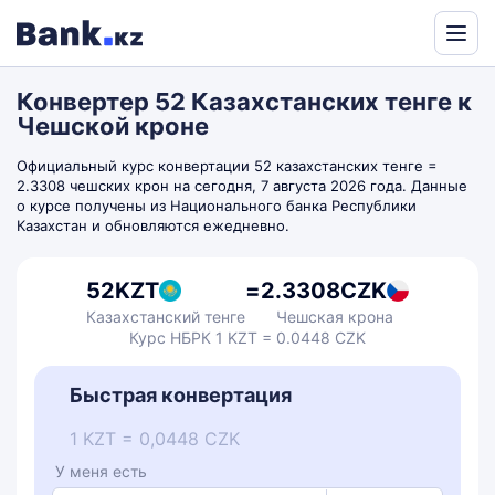
Powered
by
Конвертер 52 Казахстанских тенге к
Translate
Чешской кроне
Официальный курс конвертации 52 казахстанских тенге =
2.3308 чешских крон на сегодня, 7 августа 2026 года. Данные
о курсе получены из Национального банка Республики
Казахстан и обновляются ежедневно.
52
KZT
=
2.3308
CZK
Казахстанский тенге
Чешская крона
Курс НБРК 1 KZT = 0.0448 CZK
Быстрая конвертация
1 KZT = 0,0448 CZK
У меня есть