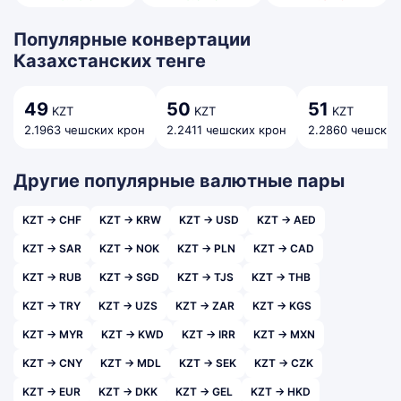
Популярные конвертации
Казахстанских тенге
49
50
51
KZT
KZT
KZT
2.1963 чешских крон
2.2411 чешских крон
2.2860 чешских
Другие популярные валютные пары
KZT → CHF
KZT → KRW
KZT → USD
KZT → AED
KZT → SAR
KZT → NOK
KZT → PLN
KZT → CAD
KZT → RUB
KZT → SGD
KZT → TJS
KZT → THB
KZT → TRY
KZT → UZS
KZT → ZAR
KZT → KGS
KZT → MYR
KZT → KWD
KZT → IRR
KZT → MXN
KZT → CNY
KZT → MDL
KZT → SEK
KZT → CZK
KZT → EUR
KZT → DKK
KZT → GEL
KZT → HKD