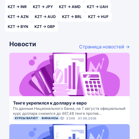
KZT → INR
KZT → JPY
KZT → AMD
KZT → UAH
KZT → AZN
KZT → AUD
KZT → BRL
KZT → HUF
KZT → BYN
KZT → GBP
Новости
Страница новостей →
Тенге укрепился к доллару и евро
По данным Национального банка, на 7 августа официальный
курс доллара снизился до 467,48 тенге против…
КУРСЫ ВАЛЮТ
ФИНАНСЫ
3349
07.08.2026