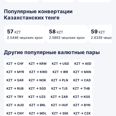
Популярные конвертации
Казахстанских тенге
57
58
59
KZT
KZT
KZT
2.5446 чешских крон
2.5893 чешских крон
2.6339 чешски
Другие популярные валютные пары
KZT → CHF
KZT → KRW
KZT → USD
KZT → AED
KZT → MYR
KZT → KWD
KZT → IRR
KZT → MXN
KZT → SAR
KZT → NOK
KZT → PLN
KZT → CAD
KZT → RUB
KZT → SGD
KZT → TJS
KZT → THB
KZT → TRY
KZT → UZS
KZT → ZAR
KZT → KGS
KZT → AUD
KZT → BRL
KZT → HUF
KZT → BYN
KZT → CNY
KZT → MDL
KZT → SEK
KZT → CZK