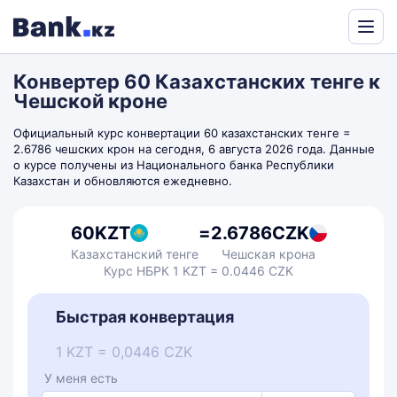
Powered
by
Конвертер 60 Казахстанских тенге к
Translate
Чешской кроне
Официальный курс конвертации 60 казахстанских тенге =
2.6786 чешских крон на сегодня, 6 августа 2026 года. Данные
о курсе получены из Национального банка Республики
Казахстан и обновляются ежедневно.
60
KZT
=
2.6786
CZK
Казахстанский тенге
Чешская крона
Курс НБРК 1 KZT = 0.0446 CZK
Быстрая конвертация
1 KZT = 0,0446 CZK
У меня есть