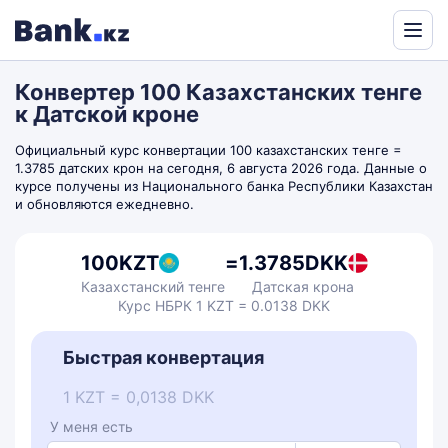
Powered
by
Конвертер 100 Казахстанских тенге
Translate
к Датской кроне
Официальный курс конвертации 100 казахстанских тенге =
1.3785 датских крон на сегодня, 6 августа 2026 года. Данные о
курсе получены из Национального банка Республики Казахстан
и обновляются ежедневно.
100
KZT
=
1.3785
DKK
Казахстанский тенге
Датская крона
Курс НБРК 1 KZT = 0.0138 DKK
Быстрая конвертация
1 KZT = 0,0138 DKK
У меня есть