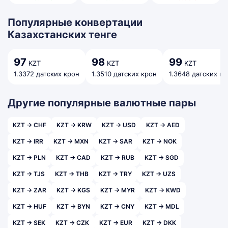
Популярные конвертации
Казахстанских тенге
97
98
99
KZT
KZT
KZT
1.3372 датских крон
1.3510 датских крон
1.3648 датских к
Другие популярные валютные пары
KZT → CHF
KZT → KRW
KZT → USD
KZT → AED
KZT → IRR
KZT → MXN
KZT → SAR
KZT → NOK
KZT → PLN
KZT → CAD
KZT → RUB
KZT → SGD
KZT → TJS
KZT → THB
KZT → TRY
KZT → UZS
KZT → ZAR
KZT → KGS
KZT → MYR
KZT → KWD
KZT → HUF
KZT → BYN
KZT → CNY
KZT → MDL
KZT → SEK
KZT → CZK
KZT → EUR
KZT → DKK