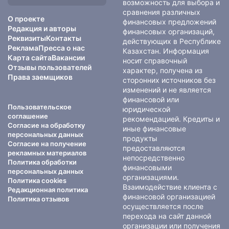
сайте:
возможность для выбора и
сравнения различных
О проекте
финансовых предложений
Редакция и авторы
финансовых организаций,
Реквизиты
Контакты
действующих в Республике
Реклама
Пресса о нас
Казахстан. Информация
Карта сайта
Вакансии
носит справочный
Отзывы пользователей
характер, получена из
Права заемщиков
сторонних источников без
изменений и не является
финансовой или
Пользовательское
юридической
соглашение
рекомендацией. Кредиты и
Согласие на обработку
иные финансовые
персональных данных
продукты
Согласие на получение
предоставляются
рекламных материалов
непосредственно
Политика обработки
финансовыми
персональных данных
организациями.
Политика cookies
Взаимодействие клиента с
Редакционная политика
финансовой организацией
Политика отзывов
осуществляется после
перехода на сайт данной
организации или получения