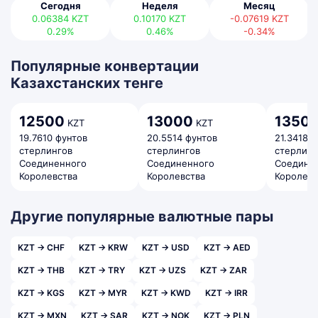
Сегодня
Неделя
Месяц
0.06384
KZT
0.10170
KZT
-0.07619
KZT
0.29%
0.46%
-0.34%
Популярные конвертации
Казахстанских тенге
12500
13000
1350
KZT
KZT
19.7610 фунтов
20.5514 фунтов
21.3418 
стерлингов
стерлингов
стерлинг
Соединенного
Соединенного
Соедине
Королевства
Королевства
Королевс
Другие популярные валютные пары
KZT → CHF
KZT → KRW
KZT → USD
KZT → AED
KZT → THB
KZT → TRY
KZT → UZS
KZT → ZAR
KZT → KGS
KZT → MYR
KZT → KWD
KZT → IRR
KZT → MXN
KZT → SAR
KZT → NOK
KZT → PLN