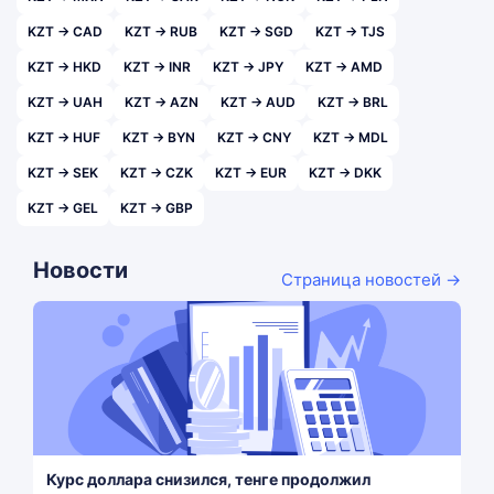
KZT → CAD
KZT → RUB
KZT → SGD
KZT → TJS
KZT → HKD
KZT → INR
KZT → JPY
KZT → AMD
KZT → UAH
KZT → AZN
KZT → AUD
KZT → BRL
KZT → HUF
KZT → BYN
KZT → CNY
KZT → MDL
KZT → SEK
KZT → CZK
KZT → EUR
KZT → DKK
KZT → GEL
KZT → GBP
Новости
Страница новостей →
Курс доллара снизился, тенге продолжил