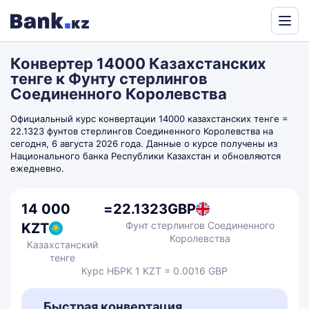
Powered
by
Конвертер 14000 Казахстанских
Translate
тенге к Фунту стерлингов
Соединенного Королевства
Официальный курс конвертации 14000 казахстанских тенге =
22.1323 фунтов стерлингов Соединенного Королевства на
сегодня, 6 августа 2026 года. Данные о курсе получены из
Национального банка Республики Казахстан и обновляются
ежедневно.
14 000
=
22.1323
GBP
Фунт стерлингов Соединенного
KZT
Королевства
Казахстанский
тенге
Курс НБРК 1 KZT = 0.0016 GBP
Быстрая конвертация