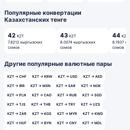
Популярные конвертации
Казахстанских тенге
42
43
44
KZT
KZT
KZT
7.8212 кыргызских
8.0074 кыргызских
8.1937 к
сомов
сомов
сомов
Другие популярные валютные пары
KZT → CHF
KZT → KRW
KZT → USD
KZT → AED
KZT → IRR
KZT → MXN
KZT → SAR
KZT → NOK
KZT → PLN
KZT → CAD
KZT → RUB
KZT → SGD
KZT → TJS
KZT → THB
KZT → TRY
KZT → UZS
KZT → ZAR
KZT → KGS
KZT → MYR
KZT → KWD
KZT → HUF
KZT → BYN
KZT → CNY
KZT → MDL