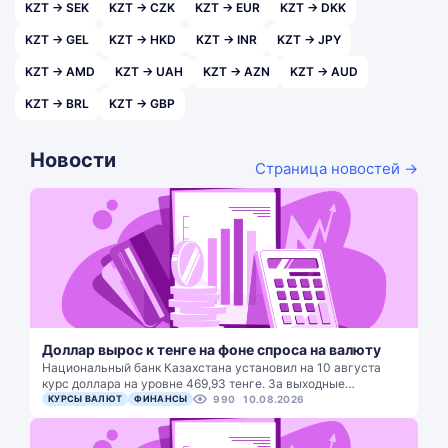
KZT → SEK
KZT → CZK
KZT → EUR
KZT → DKK
KZT → GEL
KZT → HKD
KZT → INR
KZT → JPY
KZT → AMD
KZT → UAH
KZT → AZN
KZT → AUD
KZT → BRL
KZT → GBP
Новости
Страница новостей →
Доллар вырос к тенге на фоне спроса на валюту
Национальный банк Казахстана установил на 10 августа
курс доллара на уровне 469,93 тенге. За выходные…
КУРСЫ ВАЛЮТ
ФИНАНСЫ
990
10.08.2026