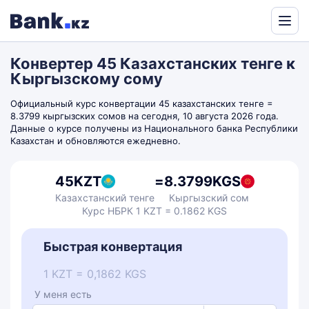
Powered
by
Конвертер 45 Казахстанских тенге к
Translate
Кыргызскому сому
Официальный курс конвертации 45 казахстанских тенге =
8.3799 кыргызских сомов на сегодня, 10 августа 2026 года.
Данные о курсе получены из Национального банка Республики
Казахстан и обновляются ежедневно.
45
KZT
=
8.3799
KGS
Казахстанский тенге
Кыргызский сом
Курс НБРК 1 KZT = 0.1862 KGS
Быстрая конвертация
1 KZT = 0,1862 KGS
У меня есть