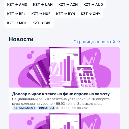
KZT → AMD
KZT → UAH
KZT → AZN
KZT → AUD
KZT → BRL
KZT → HUF
KZT → BYN
KZT → CNY
KZT → MDL
KZT → GBP
Новости
Страница новостей →
Доллар вырос к тенге на фоне спроса на валюту
Национальный банк Казахстана установил на 10 августа
курс доллара на уровне 469,93 тенге. За выходные…
КУРСЫ ВАЛЮТ
ФИНАНСЫ
3986
10.08.2026