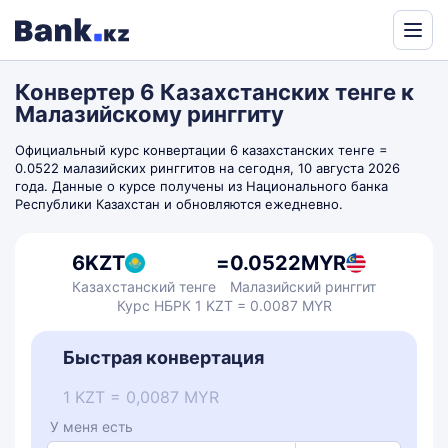
Powered
by
Конвертер 6 Казахстанских тенге к
Translate
Малазийскому ринггиту
Официальный курс конвертации 6 казахстанских тенге =
0.0522 малазийских ринггитов на сегодня, 10 августа 2026
года. Данные о курсе получены из Национального банка
Республики Казахстан и обновляются ежедневно.
6
KZT
=
0.0522
MYR
Казахстанский тенге
Малазийский ринггит
Курс НБРК 1 KZT = 0.0087 MYR
Быстрая конвертация
1 KZT = 0,0087 MYR
У меня есть