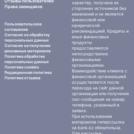
Отзывы пользователей
характер, получена из
Права заемщиков
сторонних источников без
изменений и не является
финансовой или
Пользовательское
юридической
соглашение
рекомендацией. Кредиты и
Согласие на обработку
иные финансовые
персональных данных
продукты
Согласие на получение
предоставляются
рекламных материалов
непосредственно
Политика обработки
финансовыми
персональных данных
организациями.
Политика cookies
Взаимодействие клиента с
Редакционная политика
финансовой организацией
Политика отзывов
осуществляется после
перехода на сайт данной
организации или получения
смс-сообщения на номер
телефона, указанный в
заявке.
При использовании
материалов гиперссылка
на bank.kz обязательна.
Для рассылки