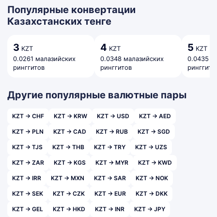
Популярные конвертации
Казахстанских тенге
3
4
5
KZT
KZT
KZT
0.0261 малазийских
0.0348 малазийских
0.0435 м
ринггитов
ринггитов
ринггито
Другие популярные валютные пары
KZT → CHF
KZT → KRW
KZT → USD
KZT → AED
KZT → PLN
KZT → CAD
KZT → RUB
KZT → SGD
KZT → TJS
KZT → THB
KZT → TRY
KZT → UZS
KZT → ZAR
KZT → KGS
KZT → MYR
KZT → KWD
KZT → IRR
KZT → MXN
KZT → SAR
KZT → NOK
KZT → SEK
KZT → CZK
KZT → EUR
KZT → DKK
KZT → GEL
KZT → HKD
KZT → INR
KZT → JPY