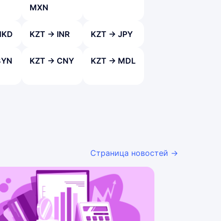
MXN
HKD
KZT → INR
KZT → JPY
BYN
KZT → CNY
KZT → MDL
Страница новостей →