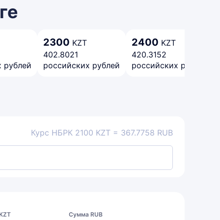
ге
2300
2400
KZT
KZT
402.8021
420.3152
 рублей
российских рублей
российских рублей
Курс НБРК 2100 KZT = 367.7758 RUB
 KZT
Сумма RUB