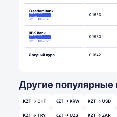
FreedomBank
ЛУЧШИЙ
0.1653
КУРС
От 08.08.2026
RBK Bank
ЛУЧШИЙ
0.1630
КУРС
От 08.08.2026
Средний курс
0.1642
Другие популярные
KZT → CHF
KZT → KRW
KZT → USD
KZT → TRY
KZT → UZS
KZT → ZAR