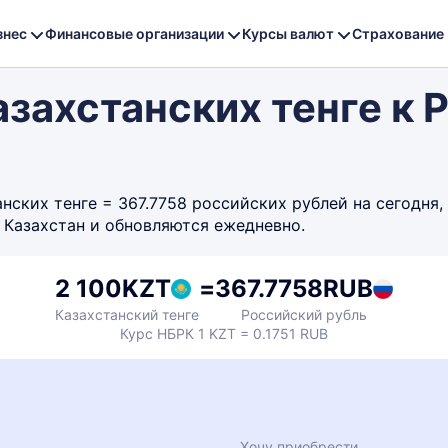
знес
Финансовые организации
Курсы валют
Страхование
азахстанских тенге к
ских тенге = 367.7758 российских рублей на сегодня, 
 Казахстан и обновляются ежедневно.
2 100
KZT
=
367.7758
RUB
Казахстанский тенге
Российский рубль
Курс НБРК 1 KZT = 0.1751 RUB
Хочу приобрести