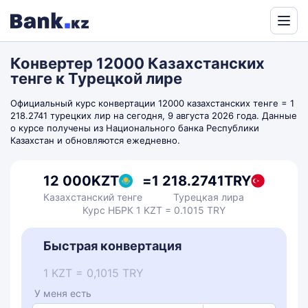
Powered
by
Конвертер 12000 Казахстанских
Translate
тенге к Турецкой лире
Официальный курс конвертации 12000 казахстанских тенге = 1
218.2741 турецких лир на сегодня, 9 августа 2026 года. Данные
о курсе получены из Национального банка Республики
Казахстан и обновляются ежедневно.
12 000
KZT
=
1 218.2741
TRY
Казахстанский тенге
Турецкая лира
Курс НБРК 1 KZT = 0.1015 TRY
Быстрая конвертация
1 KZT = 0,1015 TRY
У меня есть