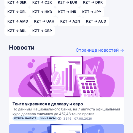
KZT → SEK
KZT → CZK
KZT → EUR
KZT → DKK
KZT → GEL
KZT → HKD
KZT → INR
KZT → JPY
KZT → AMD
KZT → UAH
KZT → AZN
KZT → AUD
KZT → BRL
KZT → GBP
Новости
Страница новостей →
Тенге укрепился к доллару и евро
По данным Национального банка, на 7 августа официальный
курс доллара снизился до 467,48 тенге против…
КУРСЫ ВАЛЮТ
ФИНАНСЫ
3546
07.08.2026