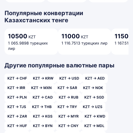
Популярные конвертации
Казахстанских тенге
10500
11000
11500
KZT
KZT
1 065.9898 турецких
1 116.7513 турецких лир
1 167.512
лир
Другие популярные валютные пары
KZT → CHF
KZT → KRW
KZT → USD
KZT → AED
KZT → IRR
KZT → MXN
KZT → SAR
KZT → NOK
KZT → PLN
KZT → CAD
KZT → RUB
KZT → SGD
KZT → TJS
KZT → THB
KZT → TRY
KZT → UZS
KZT → ZAR
KZT → KGS
KZT → MYR
KZT → KWD
KZT → HUF
KZT → BYN
KZT → CNY
KZT → MDL