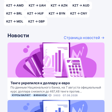
KZT → AMD
KZT → UAH
KZT → AZN
KZT → AUD
KZT → BRL
KZT → HUF
KZT → BYN
KZT → CNY
KZT → MDL
KZT → GBP
Новости
Страница новостей →
Тенге укрепился к доллару и евро
По данным Национального банка, на 7 августа официальный
курс доллара снизился до 467,48 тенге против…
КУРСЫ ВАЛЮТ
ФИНАНСЫ
3603
07.08.2026