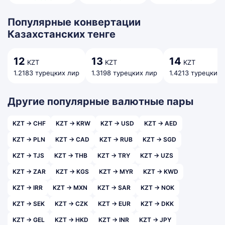
Популярные конвертации
Казахстанских тенге
12
13
14
KZT
KZT
KZT
1.2183 турецких лир
1.3198 турецких лир
1.4213 турецких 
Другие популярные валютные пары
KZT → CHF
KZT → KRW
KZT → USD
KZT → AED
KZT → PLN
KZT → CAD
KZT → RUB
KZT → SGD
KZT → TJS
KZT → THB
KZT → TRY
KZT → UZS
KZT → ZAR
KZT → KGS
KZT → MYR
KZT → KWD
KZT → IRR
KZT → MXN
KZT → SAR
KZT → NOK
KZT → SEK
KZT → CZK
KZT → EUR
KZT → DKK
KZT → GEL
KZT → HKD
KZT → INR
KZT → JPY