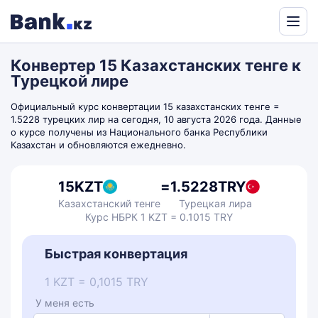
Powered
by
Конвертер 15 Казахстанских тенге к
Translate
Турецкой лире
Официальный курс конвертации 15 казахстанских тенге =
1.5228 турецких лир на сегодня, 10 августа 2026 года. Данные
о курсе получены из Национального банка Республики
Казахстан и обновляются ежедневно.
15
KZT
=
1.5228
TRY
Казахстанский тенге
Турецкая лира
Курс НБРК 1 KZT = 0.1015 TRY
Быстрая конвертация
1 KZT = 0,1015 TRY
У меня есть