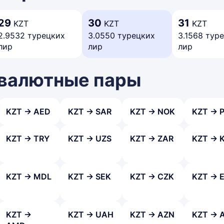
29
30
31
KZT
KZT
KZT
2.9532 турецких
3.0550 турецких
3.1568 тур
лир
лир
лир
 валютные пары
KZT → AED
KZT → SAR
KZT → NOK
KZT → 
KZT → TRY
KZT → UZS
KZT → ZAR
KZT → 
KZT → MDL
KZT → SEK
KZT → CZK
KZT → 
KZT →
KZT → UAH
KZT → AZN
KZT → 