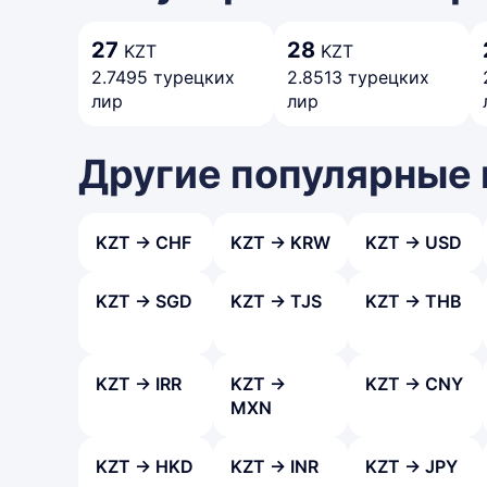
27
28
KZT
KZT
2.7495 турецких
2.8513 турецких
лир
лир
Другие популярные
KZT → CHF
KZT → KRW
KZT → USD
KZT → SGD
KZT → TJS
KZT → THB
KZT → IRR
KZT →
KZT → CNY
MXN
KZT → HKD
KZT → INR
KZT → JPY