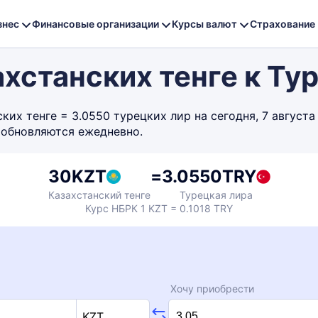
знес
Финансовые организации
Курсы валют
Страхование
хстанских тенге к Ту
их тенге = 3.0550 турецких лир на сегодня, 7 августа
 обновляются ежедневно.
30
KZT
=
3.0550
TRY
Казахстанский тенге
Турецкая лира
Курс НБРК 1 KZT = 0.1018 TRY
Хочу приобрести
KZT