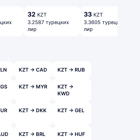
32
33
KZT
KZT
ецких
3.2587 турецких
3.3605 турецких
лир
лир
PLN
KZT → CAD
KZT → RUB
KGS
KZT → MYR
KZT →
KWD
EUR
KZT → DKK
KZT → GEL
AUD
KZT → BRL
KZT → HUF