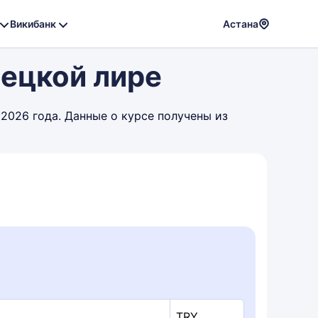
Викибанк
Астана
Powere
рецкой лире
by
Translat
 2026 года. Данные о курсе получены из
TRY