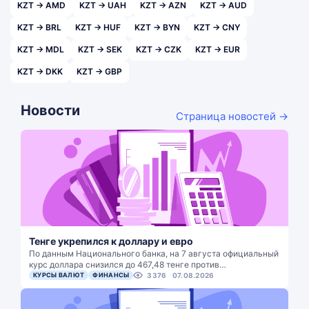
KZT → AMD
KZT → UAH
KZT → AZN
KZT → AUD
KZT → BRL
KZT → HUF
KZT → BYN
KZT → CNY
KZT → MDL
KZT → SEK
KZT → CZK
KZT → EUR
KZT → DKK
KZT → GBP
Новости
Страница новостей →
Тенге укрепился к доллару и евро
По данным Национального банка, на 7 августа официальный
курс доллара снизился до 467,48 тенге против…
КУРСЫ ВАЛЮТ
ФИНАНСЫ
3376
07.08.2026