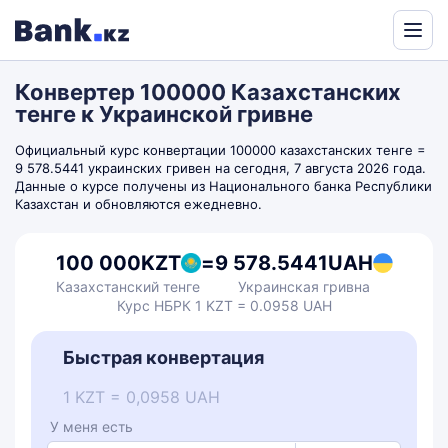
Powered
by
Конвертер 100000 Казахстанских
Translate
тенге к Украинской гривне
Официальный курс конвертации 100000 казахстанских тенге =
9 578.5441 украинских гривен на сегодня, 7 августа 2026 года.
Данные о курсе получены из Национального банка Республики
Казахстан и обновляются ежедневно.
100 000
KZT
=
9 578.5441
UAH
Казахстанский тенге
Украинская гривна
Курс НБРК 1 KZT = 0.0958 UAH
Быстрая конвертация
1 KZT = 0,0958 UAH
У меня есть