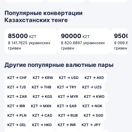
Популярные конвертации
Казахстанских тенге
85000
90000
9500
KZT
KZT
8 141.7625 украинских
8 620.6897 украинских
9 099.61
гривен
гривен
гривен
Другие популярные валютные пары
KZT → CHF
KZT → KRW
KZT → USD
KZT → AED
KZT → TJS
KZT → THB
KZT → TRY
KZT → UZS
KZT → ZAR
KZT → KGS
KZT → MYR
KZT → KWD
KZT → IRR
KZT → MXN
KZT → SAR
KZT → NOK
KZT → PLN
KZT → CAD
KZT → RUB
KZT → SGD
KZT → GEL
KZT → HKD
KZT → INR
KZT → JPY