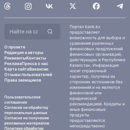
Найти
Портал bank.kz
на
предоставляет
сайте:
возможность для выбора и
сравнения различных
О проекте
финансовых предложений
Редакция и авторы
финансовых организаций,
Реквизиты
Контакты
действующих в Республике
Реклама
Пресса о нас
Казахстан. Информация
Карта сайта
Вакансии
носит справочный
Отзывы пользователей
характер, получена из
Права заемщиков
сторонних источников без
изменений и не является
финансовой или
Пользовательское
юридической
соглашение
рекомендацией. Кредиты и
Согласие на обработку
иные финансовые
персональных данных
продукты
Согласие на получение
предоставляются
рекламных материалов
непосредственно
Политика обработки