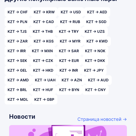
KZT → CHF
KZT → KRW
KZT → USD
KZT → AED
KZT → PLN
KZT → CAD
KZT → RUB
KZT → SGD
KZT → TJS
KZT → THB
KZT → TRY
KZT → UZS
KZT → ZAR
KZT → KGS
KZT → MYR
KZT → KWD
KZT → IRR
KZT → MXN
KZT → SAR
KZT → NOK
KZT → SEK
KZT → CZK
KZT → EUR
KZT → DKK
KZT → GEL
KZT → HKD
KZT → INR
KZT → JPY
KZT → AMD
KZT → UAH
KZT → AZN
KZT → AUD
KZT → BRL
KZT → HUF
KZT → BYN
KZT → CNY
KZT → MDL
KZT → GBP
Новости
Страница новостей →