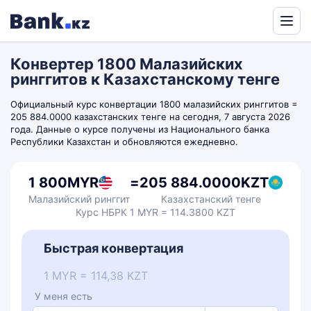
Powered
by
Конвертер 1800 Малазийских
Translate
ринггитов к Казахстанскому тенге
Официальный курс конвертации 1800 малазийских ринггитов =
205 884.0000 казахстанских тенге на сегодня, 7 августа 2026
года. Данные о курсе получены из Национального банка
Республики Казахстан и обновляются ежедневно.
1 800
MYR
=
205 884.0000
KZT
Малазийский ринггит
Казахстанский тенге
Курс НБРК 1 MYR = 114.3800 KZT
Быстрая конвертация
1 MYR = 114,38 KZT
У меня есть