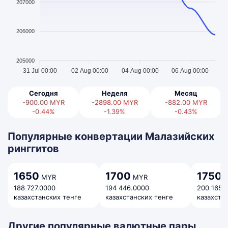
207000
206000
205000
31 Jul 00:00
02 Aug 00:00
04 Aug 00:00
06 Aug 00:00
Сегодня
Неделя
Месяц
-900.00
MYR
-2898.00
MYR
-882.00
MYR
-0.44%
-1.39%
-0.43%
Популярные конвертации Малазийских
ринггитов
1650
1700
1750
MYR
MYR
M
188 727.0000
194 446.0000
200 165.
казахстанских тенге
казахстанских тенге
казахста
Другие популярные валютные пары