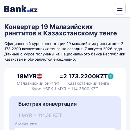
Powered
by
Конвертер 19 Малазийских
Translate
ринггитов к Казахстанскому тенге
Официальный курс конвертации 19 малазийских ринггитов = 2
173.2200 казахстанских тенге на сегодня, 7 августа 2026 года.
Данные о курсе получены из Национального банка Республики
Казахстан и обновляются ежедневно.
19
MYR
=
2 173.2200
KZT
Малазийский ринггит
Казахстанский тенге
Курс НБРК 1 MYR = 114.3800 KZT
Быстрая конвертация
1 MYR = 114,38 KZT
У меня есть