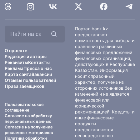
Найти
Портал bank.kz
на
предоставляет
сайте:
возможность для выбора и
сравнения различных
О проекте
финансовых предложений
Редакция и авторы
финансовых организаций,
Реквизиты
Контакты
действующих в Республике
Реклама
Пресса о нас
Казахстан. Информация
Карта сайта
Вакансии
носит справочный
Отзывы пользователей
характер, получена из
Права заемщиков
сторонних источников без
изменений и не является
финансовой или
Пользовательское
юридической
соглашение
рекомендацией. Кредиты и
Согласие на обработку
иные финансовые
персональных данных
продукты
Согласие на получение
предоставляются
рекламных материалов
непосредственно
Политика обработки