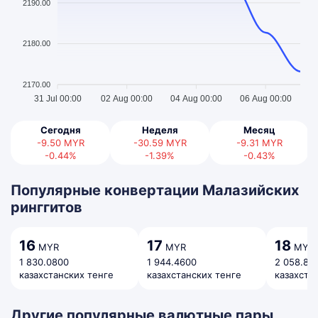
2190.00
2180.00
2170.00
31 Jul 00:00
02 Aug 00:00
04 Aug 00:00
06 Aug 00:00
Сегодня
Неделя
Месяц
-9.50
MYR
-30.59
MYR
-9.31
MYR
-0.44%
-1.39%
-0.43%
Популярные конвертации Малазийских
ринггитов
16
17
18
MYR
MYR
MYR
1 830.0800
1 944.4600
2 058.84
казахстанских тенге
казахстанских тенге
казахста
Другие популярные валютные пары