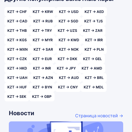
KZT → CHF
KZT → KRW
KZT → USD
KZT → AED
KZT → CAD
KZT → RUB
KZT → SGD
KZT → TJS
KZT → THB
KZT → TRY
KZT → UZS
KZT → ZAR
KZT → KGS
KZT → MYR
KZT → KWD
KZT → IRR
KZT → MXN
KZT → SAR
KZT → NOK
KZT → PLN
KZT → CZK
KZT → EUR
KZT → DKK
KZT → GEL
KZT → HKD
KZT → INR
KZT → JPY
KZT → AMD
KZT → UAH
KZT → AZN
KZT → AUD
KZT → BRL
KZT → HUF
KZT → BYN
KZT → CNY
KZT → MDL
KZT → SEK
KZT → GBP
Новости
Страница новостей →