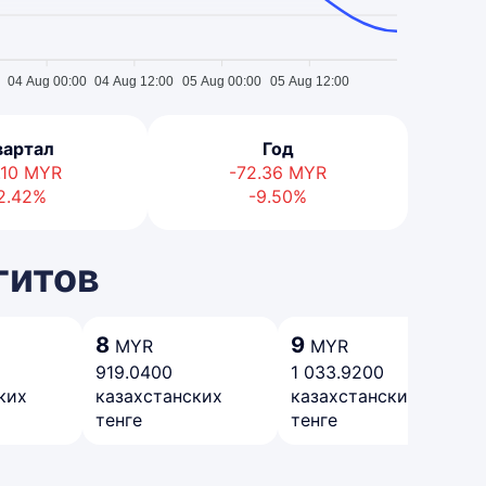
04 Aug 00:00
04 Aug 12:00
05 Aug 00:00
05 Aug 12:00
вартал
Год
.10
MYR
-72.36
MYR
2.42%
-9.50%
гитов
8
9
MYR
MYR
919.0400
1 033.9200
ких
казахстанских
казахстанских
тенге
тенге