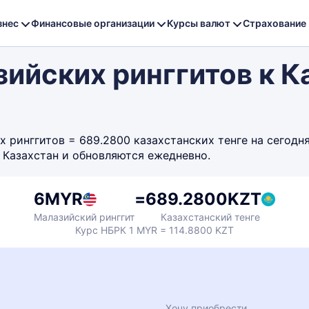
знес
Финансовые организации
Курсы валют
Страхование
зийских ринггитов к 
ринггитов = 689.2800 казахстанских тенге на сегодня,
 Казахстан и обновляются ежедневно.
6
MYR
=
689.2800
KZT
Малазийский ринггит
Казахстанский тенге
Курс НБРК 1 MYR = 114.8800 KZT
Хочу приобрести