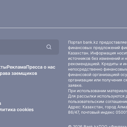
Портал bank.kz предоставля
финансовых предложений фин
Казахстан. Информация носит
источников без изменений и 
рекомендацией. Кредиты и и
кты
Реклама
Пресса о нас
непосредственно финансовым
рава заемщиков
финансовой организацией осу
организации или получения с
заявке.
При использовании материало
Для рассылки используются 
пользовательским соглашени
в
Адрес: Казахстан, город Ал
литика cookies
86/47, почтовый индекс 0500
© 2026 Bank.kz
ТОО «Финтех