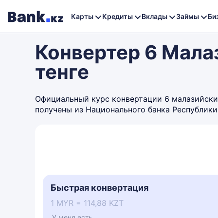
Карты
Кредиты
Вклады
Займы
Би
Конвертер 6 Мала
тенге
Официальный курс конвертации 6 малазийских 
получены из Национального банка Республики
Быстрая конвертация
1 MYR = 114,88 KZT
У меня есть