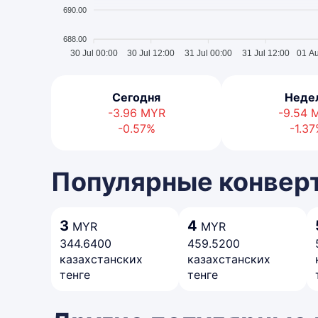
690.00
688.00
30 Jul 00:00
30 Jul 12:00
31 Jul 00:00
31 Jul 12:00
01 A
Сегодня
Неде
-3.96
MYR
-9.54
-0.57%
-1.3
Популярные конверт
3
4
MYR
MYR
344.6400
459.5200
казахстанских
казахстанских
тенге
тенге