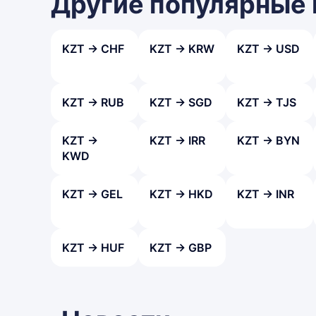
Другие популярные
KZT → CHF
KZT → KRW
KZT → USD
KZT → RUB
KZT → SGD
KZT → TJS
KZT →
KZT → IRR
KZT → BYN
KWD
KZT → GEL
KZT → HKD
KZT → INR
KZT → HUF
KZT → GBP