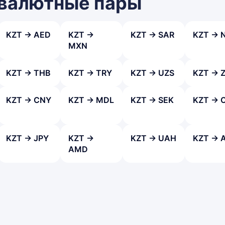
 валютные пары
KZT → AED
KZT →
KZT → SAR
KZT → 
MXN
KZT → THB
KZT → TRY
KZT → UZS
KZT → 
KZT → CNY
KZT → MDL
KZT → SEK
KZT → 
KZT → JPY
KZT →
KZT → UAH
KZT → 
AMD