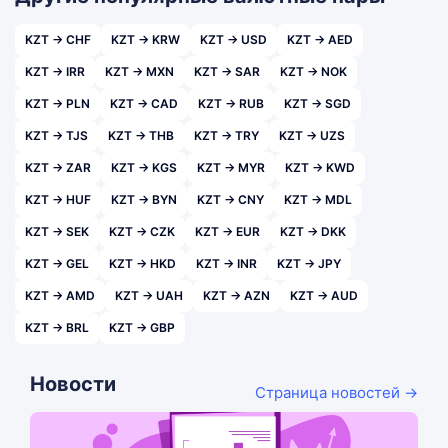
KZT → CHF
KZT → KRW
KZT → USD
KZT → AED
KZT → IRR
KZT → MXN
KZT → SAR
KZT → NOK
KZT → PLN
KZT → CAD
KZT → RUB
KZT → SGD
KZT → TJS
KZT → THB
KZT → TRY
KZT → UZS
KZT → ZAR
KZT → KGS
KZT → MYR
KZT → KWD
KZT → HUF
KZT → BYN
KZT → CNY
KZT → MDL
KZT → SEK
KZT → CZK
KZT → EUR
KZT → DKK
KZT → GEL
KZT → HKD
KZT → INR
KZT → JPY
KZT → AMD
KZT → UAH
KZT → AZN
KZT → AUD
KZT → BRL
KZT → GBP
Новости
Страница новостей →