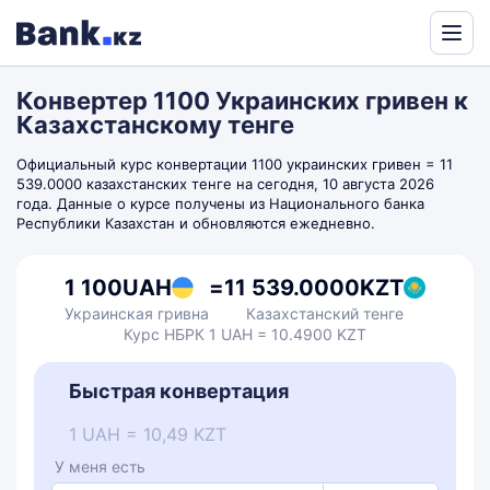
Powered
by
Конвертер 1100 Украинских гривен к
Translate
Казахстанскому тенге
Официальный курс конвертации 1100 украинских гривен = 11
539.0000 казахстанских тенге на сегодня, 10 августа 2026
года. Данные о курсе получены из Национального банка
Республики Казахстан и обновляются ежедневно.
1 100
UAH
=
11 539.0000
KZT
Украинская гривна
Казахстанский тенге
Курс НБРК 1 UAH = 10.4900 KZT
Быстрая конвертация
1 UAH = 10,49 KZT
У меня есть