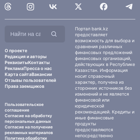
Найти
Портал bank.kz
на
предоставляет
сайте:
возможность для выбора и
сравнения различных
О проекте
финансовых предложений
Редакция и авторы
финансовых организаций,
Реквизиты
Контакты
действующих в Республике
Реклама
Пресса о нас
Казахстан. Информация
Карта сайта
Вакансии
носит справочный
Отзывы пользователей
характер, получена из
Права заемщиков
сторонних источников без
изменений и не является
финансовой или
Пользовательское
юридической
соглашение
рекомендацией. Кредиты и
Согласие на обработку
иные финансовые
персональных данных
продукты
Согласие на получение
предоставляются
рекламных материалов
непосредственно
Политика обработки