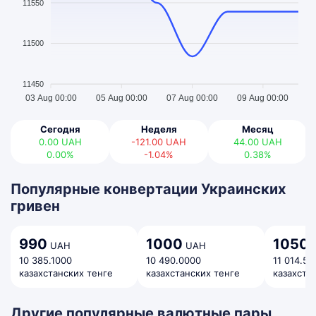
11550
11500
11450
03 Aug 00:00
05 Aug 00:00
07 Aug 00:00
09 Aug 00:00
Сегодня
Неделя
Месяц
0.00
UAH
-121.00
UAH
44.00
UAH
0.00%
-1.04%
0.38%
Популярные конвертации Украинских
гривен
990
1000
1050
UAH
UAH
10 385.1000
10 490.0000
11 014.50
казахстанских тенге
казахстанских тенге
казахста
Другие популярные валютные пары