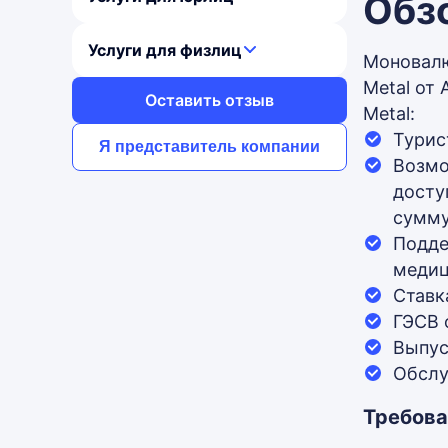
Обзо
Услуги для физлиц
Моновалют
Metal от 
Оставить отзыв
Metal:
Турис
Я представитель компании
Возмо
досту
сумму
Подде
медиц
Ставк
ГЭСВ 
Выпус
Обслу
Требова