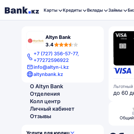
Карты
Кредиты
Вклады
Займы
Би
Altyn Bank
3,4
3.4
rating
+7 (727) 356-57-77,
+77272596922
info@altyn-i.kz
altynbank.kz
О Altyn Bank
Льготный
до 60 д
Отделения
Колл центр
Личный кабинет
Отзывы
Общий 
Услуги для юрлиц