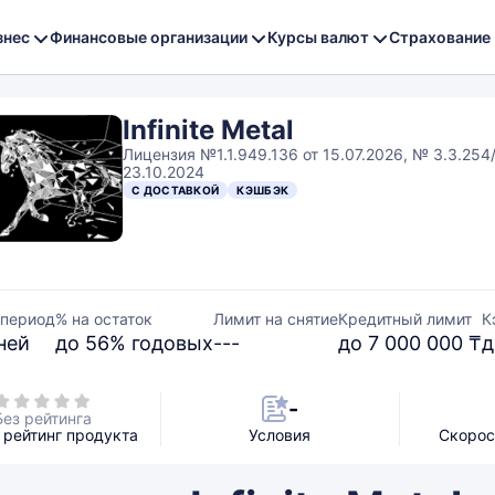
знес
Финансовые организации
Курсы валют
Страхование
Infinite Metal
Лицензия №1.1.949.136 от 15.07.2026, № 3.3.254
23.10.2024
С ДОСТАВКОЙ
КЭШБЭК
 период
% на остаток
Лимит на снятие
Кредитный лимит
К
ней
до 56% годовых
---
до 7 000 000 ₸
д
-
Без рейтинга
рейтинг продукта
Условия
Скорос