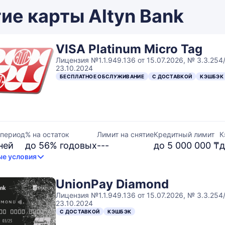
ие карты Altyn Bank
VISA Platinum Micro Tag
Лицензия №1.1.949.136 от 15.07.2026, № 3.3.254
23.10.2024
БЕСПЛАТНОЕ ОБСЛУЖИВАНИЕ
С ДОСТАВКОЙ
КЭШБЭК
 период
% на остаток
Лимит на снятие
Кредитный лимит
К
ней
до 56% годовых
---
до 5 000 000 ₸
д
е условия
UnionPay Diamond
Лицензия №1.1.949.136 от 15.07.2026, № 3.3.254
23.10.2024
С ДОСТАВКОЙ
КЭШБЭК