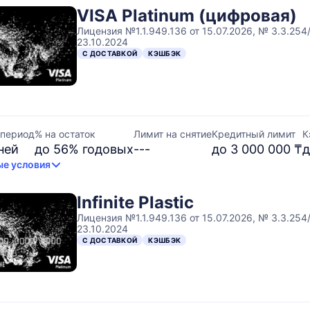
VISA Platinum (цифровая)
Лицензия №1.1.949.136 от 15.07.2026, № 3.3.254
23.10.2024
С ДОСТАВКОЙ
КЭШБЭК
 период
% на остаток
Лимит на снятие
Кредитный лимит
К
ней
до 56% годовых
---
до 3 000 000 ₸
д
е условия
Infinite Plastic
Лицензия №1.1.949.136 от 15.07.2026, № 3.3.254
23.10.2024
С ДОСТАВКОЙ
КЭШБЭК