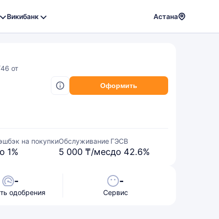
Викибанк
Астана
Powere
by
Translat
/46 от
Оформить
эшбэк на покупки
Обслуживание
ГЭСВ
о 1%
5 000 ₸/мес
до 42.6%
-
-
ть одобрения
Сервис