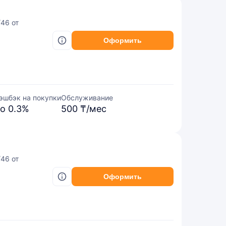
/46 от
Оформить
эшбэк на покупки
Обслуживание
о 0.3%
500 ₸/мес
/46 от
Оформить