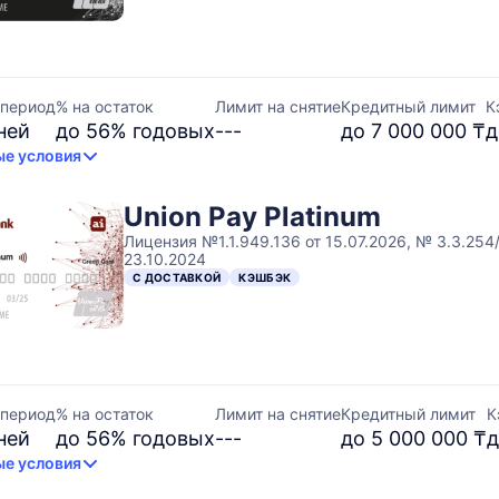
 период
% на остаток
Лимит на снятие
Кредитный лимит
К
ней
до 56% годовых
---
до 7 000 000 ₸
д
е условия
Union Pay Platinum
Лицензия №1.1.949.136 от 15.07.2026, № 3.3.254
23.10.2024
С ДОСТАВКОЙ
КЭШБЭК
 период
% на остаток
Лимит на снятие
Кредитный лимит
К
ней
до 56% годовых
---
до 5 000 000 ₸
д
е условия