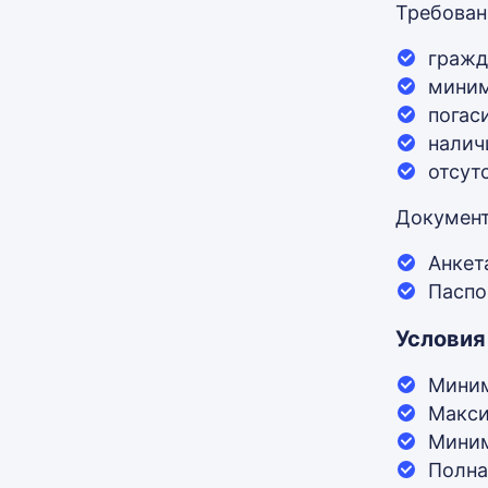
Требован
гражд
миним
погас
налич
отсут
Докумен
Анкет
Паспо
Условия
Миним
Макси
Миним
Полна