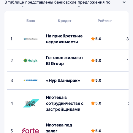
В таблице представлены банковские предложения по
ипотеке без подтверждения дохода. Сравните доступные
ипотечные программы, изучите требования к заемщику и
объекту недвижимости, чтобы выбрать подходящий
Банк
Кредит
Рейтинг
вариант для подачи заявки.
На приобретение
1
30 
5.0
недвижимости
Готовое жилье от
2
1 
5.0
BI Group
3
«Нур Шанырак»
5.0
Ипотека в
4
сотрудничестве с
2 
5.0
застройщиками
Ипотека под
5
залог
50
5.0