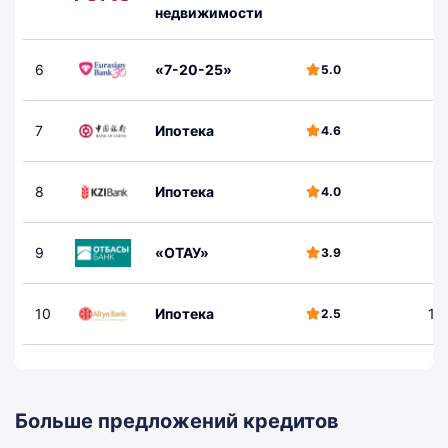
недвижимости
6
«7-20-25»
1
5.0
7
Ипотека
4.6
8
Ипотека
4.0
9
«ОТАУ»
3.9
10
Ипотека
1 
2.5
Больше предложений кредитов