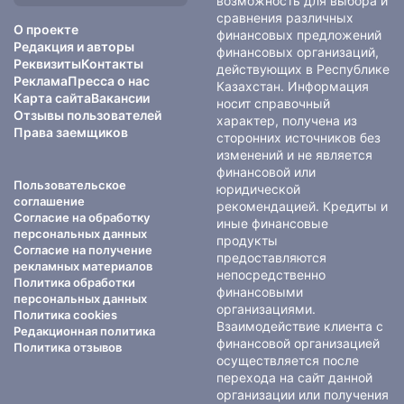
возможность для выбора и
сравнения различных
О проекте
финансовых предложений
Редакция и авторы
финансовых организаций,
Реквизиты
Контакты
действующих в Республике
Реклама
Пресса о нас
Казахстан. Информация
Карта сайта
Вакансии
носит справочный
Отзывы пользователей
характер, получена из
Права заемщиков
сторонних источников без
изменений и не является
финансовой или
Пользовательское
юридической
соглашение
рекомендацией. Кредиты и
Согласие на обработку
иные финансовые
персональных данных
продукты
Согласие на получение
предоставляются
рекламных материалов
непосредственно
Политика обработки
финансовыми
персональных данных
организациями.
Политика cookies
Взаимодействие клиента с
Редакционная политика
финансовой организацией
Политика отзывов
осуществляется после
перехода на сайт данной
организации или получения