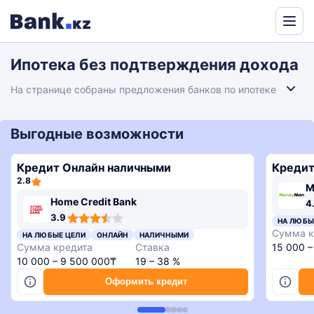
Powered
by
Ипотека без подтверждения дохода
Translate
На странице собраны предложения банков по ипотеке
без подтверждения дохода. Можно сравнить условия
оформления, выбрать подходящий вариант с
упрощенными требованиями к документам и перейти к
Выгодные возможности
подаче онлайн-заявки на сайте банка.
Кредит Онлайн наличными
Кредит
2.8
M
4,3
4,3
4,6
4,4
Home Credit Bank
4
rating
rating
rating
rating
3,9
3.9
НА ЛЮБЫ
rating
Сумма к
НА ЛЮБЫЕ ЦЕЛИ
ОНЛАЙН
НАЛИЧНЫМИ
Сумма кредита
Ставка
15 000 –
10 000 – 9 500 000₸
19 – 38 %
Оформить кредит