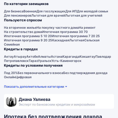
По категории заемщиков
Для бизнеса
Военная
Для госслужащих
Для ИП
Для молодой семьи
Для пенсионеров
Льготная для врачей
Льготная для учителей
Пользуются спросом
На вторичное жилье
На покупку частного дома
На ремонт
На строительство дома
Ипотечная программа 30 70
Ипотечная программа 5 10 20
Ипотечная программа 7 20 25
Ипотечная программа 9 20 25
Каскадная
Льготная
Сельская
Семейная
Кредиты в городах
Актау
Атырау
Актобе
Алматы
Астана
Караганда
Кокшетау
Павлодар
Петропавловск
Тараз
Уральск
Усть-Каменогорск
Кредиты по условиям получения
Под 20%
Без первоначального взноса
Без подтверждения дохода
Онлайн
Цифровая
Показать дополнительные категории
Диана Уалиева
Эксперт по банковским кредитам и микрозаймам
Ипотека без подтверждения дохода