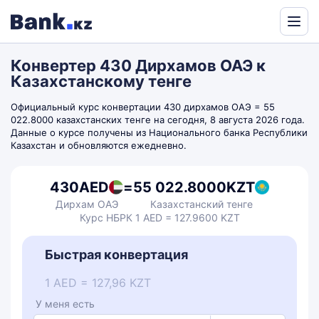
Powered
by
Конвертер 430 Дирхамов ОАЭ к
Translate
Казахстанскому тенге
Официальный курс конвертации 430 дирхамов ОАЭ = 55
022.8000 казахстанских тенге на сегодня, 8 августа 2026 года.
Данные о курсе получены из Национального банка Республики
Казахстан и обновляются ежедневно.
430
AED
=
55 022.8000
KZT
Дирхам ОАЭ
Казахстанский тенге
Курс НБРК 1 AED = 127.9600 KZT
Быстрая конвертация
1 AED = 127,96 KZT
У меня есть