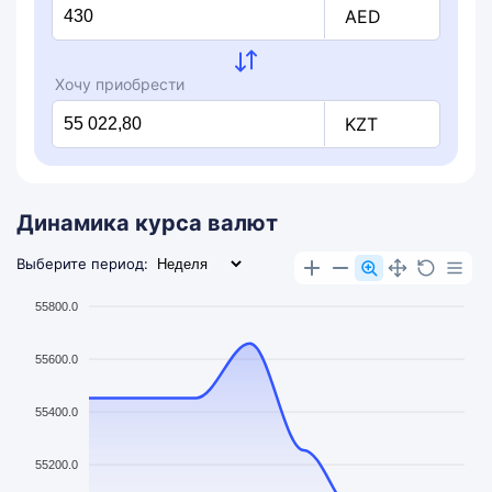
AED
Хочу приобрести
KZT
Динамика курса валют
Выберите период:
55800.0
55600.0
55400.0
55200.0