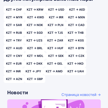
KZT → CHF
KZT → KRW
KZT → USD
KZT → AED
KZT → MYR
KZT → KWD
KZT → IRR
KZT → MXN
KZT → SAR
KZT → NOK
KZT → PLN
KZT → CAD
KZT → RUB
KZT → SGD
KZT → TJS
KZT → THB
KZT → TRY
KZT → UZS
KZT → ZAR
KZT → KGS
KZT → AUD
KZT → BRL
KZT → HUF
KZT → BYN
KZT → CNY
KZT → MDL
KZT → SEK
KZT → CZK
KZT → EUR
KZT → DKK
KZT → GEL
KZT → HKD
KZT → INR
KZT → JPY
KZT → AMD
KZT → UAH
KZT → AZN
KZT → GBP
Новости
Страница новостей →