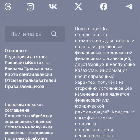
Найти
Портал bank.kz
на
предоставляет
сайте:
возможность для выбора и
сравнения различных
О проекте
финансовых предложений
Редакция и авторы
финансовых организаций,
Реквизиты
Контакты
действующих в Республике
Реклама
Пресса о нас
Казахстан. Информация
Карта сайта
Вакансии
носит справочный
Отзывы пользователей
характер, получена из
Права заемщиков
сторонних источников без
изменений и не является
финансовой или
Пользовательское
юридической
соглашение
рекомендацией. Кредиты и
Согласие на обработку
иные финансовые
персональных данных
продукты
Согласие на получение
предоставляются
рекламных материалов
непосредственно
Политика обработки