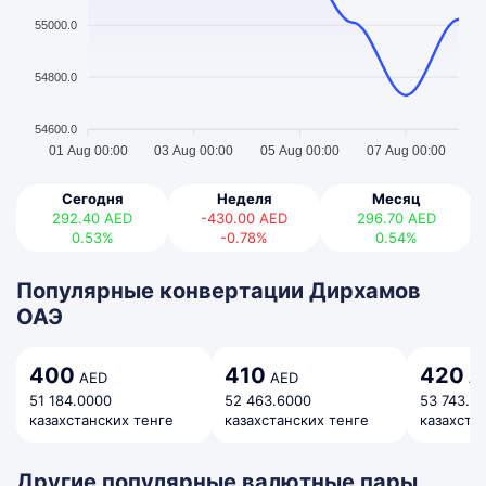
55000.0
54800.0
54600.0
01 Aug 00:00
03 Aug 00:00
05 Aug 00:00
07 Aug 00:00
Сегодня
Неделя
Месяц
292.40
AED
-430.00
AED
296.70
AED
0.53%
-0.78%
0.54%
Популярные конвертации Дирхамов
ОАЭ
400
410
420
AED
AED
AE
51 184.0000
52 463.6000
53 743.2
казахстанских тенге
казахстанских тенге
казахста
Другие популярные валютные пары