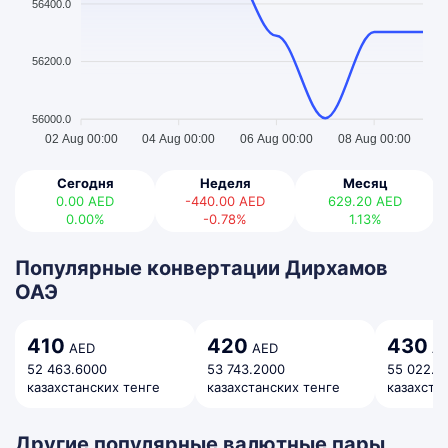
56400.0
56200.0
56000.0
02 Aug 00:00
04 Aug 00:00
06 Aug 00:00
08 Aug 00:00
Сегодня
Неделя
Месяц
0.00
AED
-440.00
AED
629.20
AED
0.00%
-0.78%
1.13%
Популярные конвертации Дирхамов
ОАЭ
410
420
430
AED
AED
AE
52 463.6000
53 743.2000
55 022.8
казахстанских тенге
казахстанских тенге
казахста
Другие популярные валютные пары