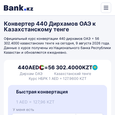
Powered
by
Конвертер 440 Дирхамов ОАЭ к
Translate
Казахстанскому тенге
Официальный курс конвертации 440 дирхамов ОАЭ = 56
302.4000 казахстанских тенге на сегодня, 9 августа 2026 года.
Данные о курсе получены из Национального банка Республики
Казахстан и обновляются ежедневно.
440
AED
=
56 302.4000
KZT
Дирхам ОАЭ
Казахстанский тенге
Курс НБРК 1 AED = 127.9600 KZT
Быстрая конвертация
1 AED = 127,96 KZT
У меня есть