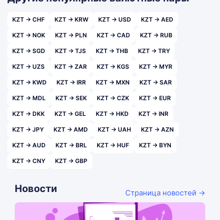
KZT → CHF
KZT → KRW
KZT → USD
KZT → AED
KZT → NOK
KZT → PLN
KZT → CAD
KZT → RUB
KZT → SGD
KZT → TJS
KZT → THB
KZT → TRY
KZT → UZS
KZT → ZAR
KZT → KGS
KZT → MYR
KZT → KWD
KZT → IRR
KZT → MXN
KZT → SAR
KZT → MDL
KZT → SEK
KZT → CZK
KZT → EUR
KZT → DKK
KZT → GEL
KZT → HKD
KZT → INR
KZT → JPY
KZT → AMD
KZT → UAH
KZT → AZN
KZT → AUD
KZT → BRL
KZT → HUF
KZT → BYN
KZT → CNY
KZT → GBP
Новости
Страница новостей →