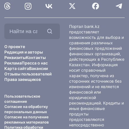
Найти
Портал bank.kz
на
предоставляет
сайте:
возможность для выбора и
сравнения различных
О проекте
финансовых предложений
Редакция и авторы
финансовых организаций,
Реквизиты
Контакты
действующих в Республике
Реклама
Пресса о нас
Казахстан. Информация
Карта сайта
Вакансии
носит справочный
Отзывы пользователей
характер, получена из
Права заемщиков
сторонних источников без
изменений и не является
финансовой или
Пользовательское
юридической
соглашение
рекомендацией. Кредиты и
Согласие на обработку
иные финансовые
персональных данных
продукты
Согласие на получение
предоставляются
рекламных материалов
непосредственно
Политика обработки