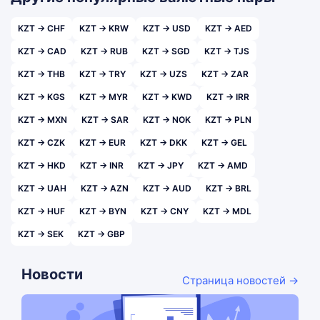
KZT → CHF
KZT → KRW
KZT → USD
KZT → AED
KZT → CAD
KZT → RUB
KZT → SGD
KZT → TJS
KZT → THB
KZT → TRY
KZT → UZS
KZT → ZAR
KZT → KGS
KZT → MYR
KZT → KWD
KZT → IRR
KZT → MXN
KZT → SAR
KZT → NOK
KZT → PLN
KZT → CZK
KZT → EUR
KZT → DKK
KZT → GEL
KZT → HKD
KZT → INR
KZT → JPY
KZT → AMD
KZT → UAH
KZT → AZN
KZT → AUD
KZT → BRL
KZT → HUF
KZT → BYN
KZT → CNY
KZT → MDL
KZT → SEK
KZT → GBP
Новости
Страница новостей →