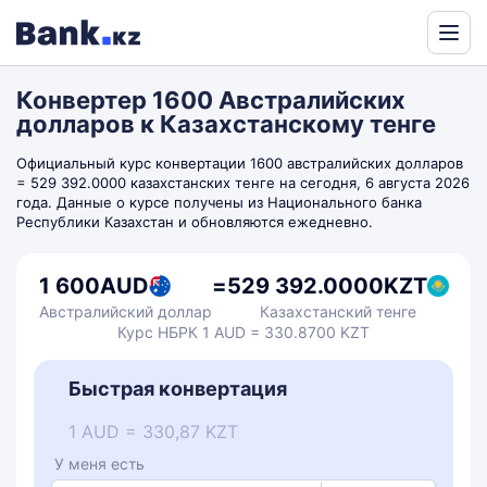
Powered
by
Конвертер 1600 Австралийских
Translate
долларов к Казахстанскому тенге
Официальный курс конвертации 1600 австралийских долларов
= 529 392.0000 казахстанских тенге на сегодня, 6 августа 2026
года. Данные о курсе получены из Национального банка
Республики Казахстан и обновляются ежедневно.
1 600
AUD
=
529 392.0000
KZT
Австралийский доллар
Казахстанский тенге
Курс НБРК 1 AUD = 330.8700 KZT
Быстрая конвертация
1 AUD = 330,87 KZT
У меня есть