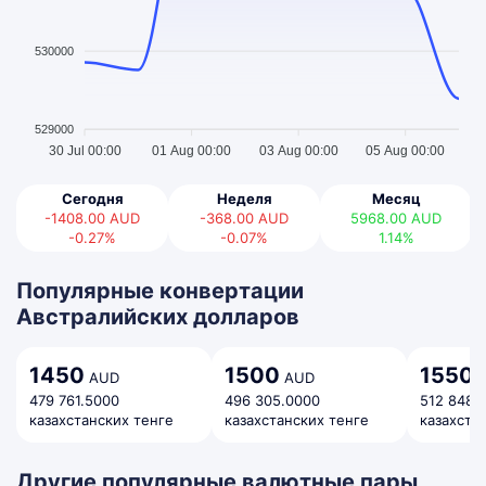
530000
529000
30 Jul 00:00
01 Aug 00:00
03 Aug 00:00
05 Aug 00:00
Сегодня
Неделя
Месяц
-1408.00
AUD
-368.00
AUD
5968.00
AUD
-0.27%
-0.07%
1.14%
Популярные конвертации
Австралийских долларов
1450
1500
1550
AUD
AUD
A
479 761.5000
496 305.0000
512 848.
казахстанских тенге
казахстанских тенге
казахста
Другие популярные валютные пары