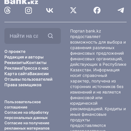
Найти
Портал bank.kz
на
предоставляет
сайте:
возможность для выбора и
сравнения различных
О проекте
финансовых предложений
Редакция и авторы
финансовых организаций,
Реквизиты
Контакты
действующих в Республике
Реклама
Пресса о нас
Казахстан. Информация
Карта сайта
Вакансии
носит справочный
Отзывы пользователей
характер, получена из
Права заемщиков
сторонних источников без
изменений и не является
финансовой или
Пользовательское
юридической
соглашение
рекомендацией. Кредиты и
Согласие на обработку
иные финансовые
персональных данных
продукты
Согласие на получение
предоставляются
рекламных материалов
непосредственно