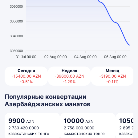
3060000
3050000
3040000
3030000
31 Jul 00:00
02 Aug 00:00
04 Aug 00:00
06 Aug 00:00
Сегодня
Неделя
Месяц
-15400.00
AZN
-39600.00
AZN
-3190.00
AZN
-0.51%
-1.29%
-0.11%
Популярные конвертации
Азербайджанских манатов
9900
10000
1050
AZN
AZN
2 730 420.0000
2 758 000.0000
2 895 90
казахстанских тенге
казахстанских тенге
казахста