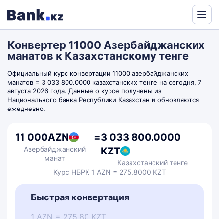
Powered
by
Конвертер 11000 Азербайджанских
Translate
манатов к Казахстанскому тенге
Официальный курс конвертации 11000 азербайджанских
манатов = 3 033 800.0000 казахстанских тенге на сегодня, 7
августа 2026 года. Данные о курсе получены из
Национального банка Республики Казахстан и обновляются
ежедневно.
11 000
AZN
=
3 033 800.0000
Азербайджанский
KZT
манат
Казахстанский тенге
Курс НБРК 1 AZN = 275.8000 KZT
Быстрая конвертация
1 AZN = 275,80 KZT