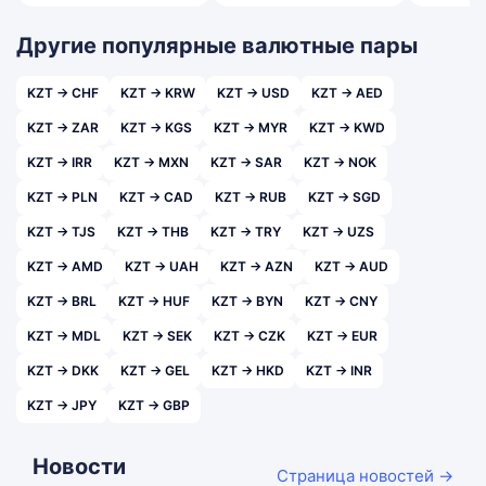
Другие популярные валютные пары
KZT → CHF
KZT → KRW
KZT → USD
KZT → AED
KZT → ZAR
KZT → KGS
KZT → MYR
KZT → KWD
KZT → IRR
KZT → MXN
KZT → SAR
KZT → NOK
KZT → PLN
KZT → CAD
KZT → RUB
KZT → SGD
KZT → TJS
KZT → THB
KZT → TRY
KZT → UZS
KZT → AMD
KZT → UAH
KZT → AZN
KZT → AUD
KZT → BRL
KZT → HUF
KZT → BYN
KZT → CNY
KZT → MDL
KZT → SEK
KZT → CZK
KZT → EUR
KZT → DKK
KZT → GEL
KZT → HKD
KZT → INR
KZT → JPY
KZT → GBP
Новости
Страница новостей →