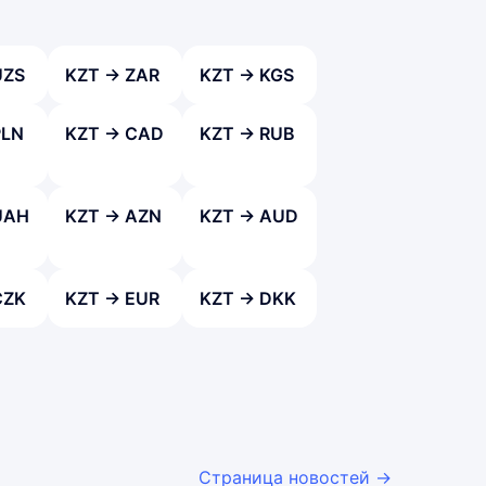
UZS
KZT → ZAR
KZT → KGS
PLN
KZT → CAD
KZT → RUB
UAH
KZT → AZN
KZT → AUD
CZK
KZT → EUR
KZT → DKK
Страница новостей →