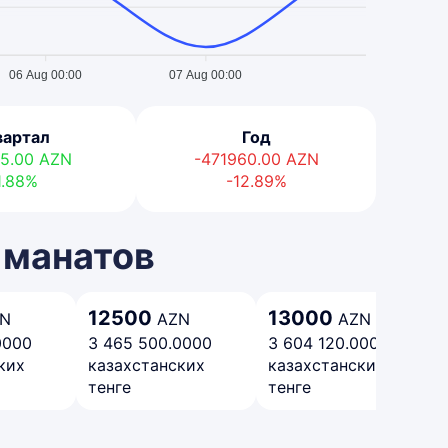
06 Aug 00:00
07 Aug 00:00
вартал
Год
5.00
AZN
-471960.00
AZN
1.88%
-12.89%
 манатов
12500
13000
N
AZN
AZN
0000
3 465 500.0000
3 604 120.0000
ких
казахстанских
казахстанских
тенге
тенге