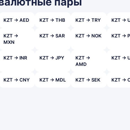
 валютные пары
KZT → AED
KZT → THB
KZT → TRY
KZT → 
KZT →
KZT → SAR
KZT → NOK
KZT → 
MXN
KZT → INR
KZT → JPY
KZT →
KZT → 
AMD
KZT → CNY
KZT → MDL
KZT → SEK
KZT → 