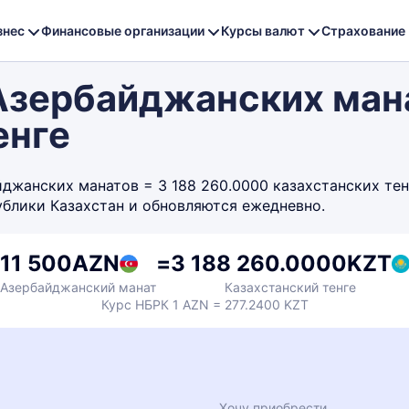
знес
Финансовые организации
Курсы валют
Страхование
Азербайджанских ман
енге
жанских манатов = 3 188 260.0000 казахстанских тенге
ублики Казахстан и обновляются ежедневно.
11 500
AZN
=
3 188 260.0000
KZT
Азербайджанский манат
Казахстанский тенге
Курс НБРК 1 AZN = 277.2400 KZT
Хочу приобрести