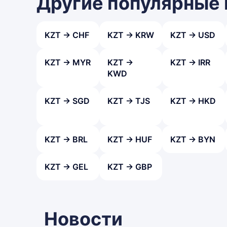
Другие популярные
KZT → CHF
KZT → KRW
KZT → USD
KZT → MYR
KZT →
KZT → IRR
KWD
KZT → SGD
KZT → TJS
KZT → HKD
KZT → BRL
KZT → HUF
KZT → BYN
KZT → GEL
KZT → GBP
Новости