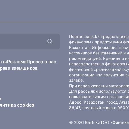
Портал bank.kz предоставля
финансовых предложений фин
Казахстан. Информация носит
источников без изменений и 
рекомендацией. Кредиты и и
кты
Реклама
Пресса о нас
непосредственно финансовым
рава заемщиков
финансовой организацией осу
организации или получения с
заявке.
При использовании материало
Для рассылки используются 
пользовательским соглашени
в
Адрес: Казахстан, город Ал
литика cookies
86/47, почтовый индекс 0500
© 2026 Bank.kz
ТОО «Финтех