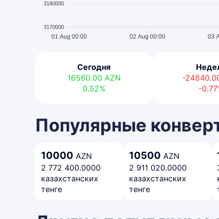
3180000
3170000
01 Aug 00:00
02 Aug 00:00
03 
Сегодня
Неде
16560.00
AZN
-24840.
0.52%
-0.7
Популярные конвер
10000
10500
AZN
AZN
2 772 400.0000
2 911 020.0000
казахстанских
казахстанских
тенге
тенге