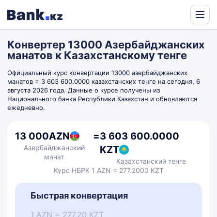
Powered
by
Конвертер 13000 Азербайджанских
Translate
манатов к Казахстанскому тенге
Официальный курс конвертации 13000 азербайджанских
манатов = 3 603 600.0000 казахстанских тенге на сегодня, 6
августа 2026 года. Данные о курсе получены из
Национального банка Республики Казахстан и обновляются
ежедневно.
13 000
AZN
=
3 603 600.0000
Азербайджанский
KZT
манат
Казахстанский тенге
Курс НБРК 1 AZN = 277.2000 KZT
Быстрая конвертация
1 AZN = 277,20 KZT