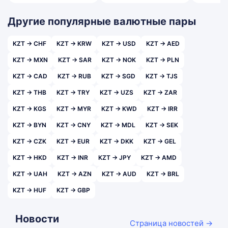
Другие популярные валютные пары
KZT → CHF
KZT → KRW
KZT → USD
KZT → AED
KZT → MXN
KZT → SAR
KZT → NOK
KZT → PLN
KZT → CAD
KZT → RUB
KZT → SGD
KZT → TJS
KZT → THB
KZT → TRY
KZT → UZS
KZT → ZAR
KZT → KGS
KZT → MYR
KZT → KWD
KZT → IRR
KZT → BYN
KZT → CNY
KZT → MDL
KZT → SEK
KZT → CZK
KZT → EUR
KZT → DKK
KZT → GEL
KZT → HKD
KZT → INR
KZT → JPY
KZT → AMD
KZT → UAH
KZT → AZN
KZT → AUD
KZT → BRL
KZT → HUF
KZT → GBP
Новости
Страница новостей →