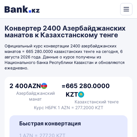
Powered
by
Конвертер 2400 Азербайджанских
Translate
манатов к Казахстанскому тенге
Официальный курс конвертации 2400 азербайджанских
манатов = 665 280.0000 казахстанских тенге на сегодня, 6
августа 2026 года. Данные о курсе получены из
Национального банка Республики Казахстан и обновляются
ежедневно.
2 400
AZN
=
665 280.0000
Азербайджанский
KZT
манат
Казахстанский тенге
Курс НБРК 1 AZN = 277.2000 KZT
Быстрая конвертация
1 AZN = 277,20 KZT