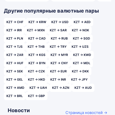
Другие популярные валютные пары
KZT → CHF
KZT → KRW
KZT → USD
KZT → AED
KZT → IRR
KZT → MXN
KZT → SAR
KZT → NOK
KZT → PLN
KZT → CAD
KZT → RUB
KZT → SGD
KZT → TJS
KZT → THB
KZT → TRY
KZT → UZS
KZT → ZAR
KZT → KGS
KZT → MYR
KZT → KWD
KZT → HUF
KZT → BYN
KZT → CNY
KZT → MDL
KZT → SEK
KZT → CZK
KZT → EUR
KZT → DKK
KZT → GEL
KZT → HKD
KZT → INR
KZT → JPY
KZT → AMD
KZT → UAH
KZT → AZN
KZT → AUD
KZT → BRL
KZT → GBP
Новости
Страница новостей →