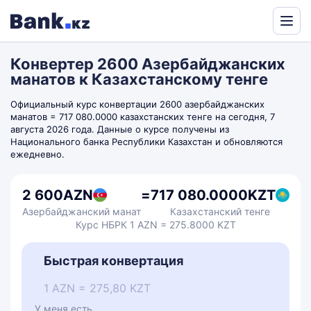
Powered
by
Конвертер 2600 Азербайджанских
Translate
манатов к Казахстанскому тенге
Официальный курс конвертации 2600 азербайджанских
манатов = 717 080.0000 казахстанских тенге на сегодня, 7
августа 2026 года. Данные о курсе получены из
Национального банка Республики Казахстан и обновляются
ежедневно.
2 600
AZN
=
717 080.0000
KZT
Азербайджанский манат
Казахстанский тенге
Курс НБРК 1 AZN = 275.8000 KZT
Быстрая конвертация
1 AZN = 275,80 KZT
У меня есть