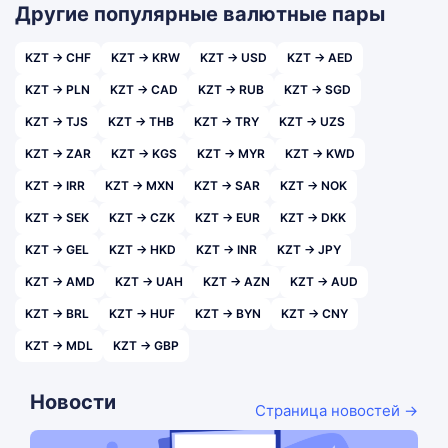
Другие популярные валютные пары
KZT → CHF
KZT → KRW
KZT → USD
KZT → AED
KZT → PLN
KZT → CAD
KZT → RUB
KZT → SGD
KZT → TJS
KZT → THB
KZT → TRY
KZT → UZS
KZT → ZAR
KZT → KGS
KZT → MYR
KZT → KWD
KZT → IRR
KZT → MXN
KZT → SAR
KZT → NOK
KZT → SEK
KZT → CZK
KZT → EUR
KZT → DKK
KZT → GEL
KZT → HKD
KZT → INR
KZT → JPY
KZT → AMD
KZT → UAH
KZT → AZN
KZT → AUD
KZT → BRL
KZT → HUF
KZT → BYN
KZT → CNY
KZT → MDL
KZT → GBP
Новости
Страница новостей →