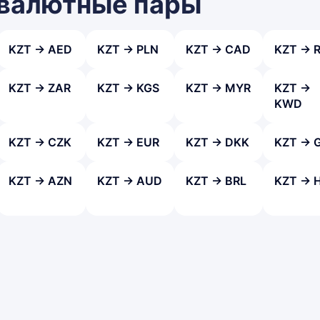
 валютные пары
KZT → AED
KZT → PLN
KZT → CAD
KZT → 
KZT → ZAR
KZT → KGS
KZT → MYR
KZT →
KWD
KZT → CZK
KZT → EUR
KZT → DKK
KZT → 
KZT → AZN
KZT → AUD
KZT → BRL
KZT → 