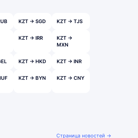
RUB
KZT → SGD
KZT → TJS
KZT → IRR
KZT →
MXN
GEL
KZT → HKD
KZT → INR
HUF
KZT → BYN
KZT → CNY
Страница новостей →