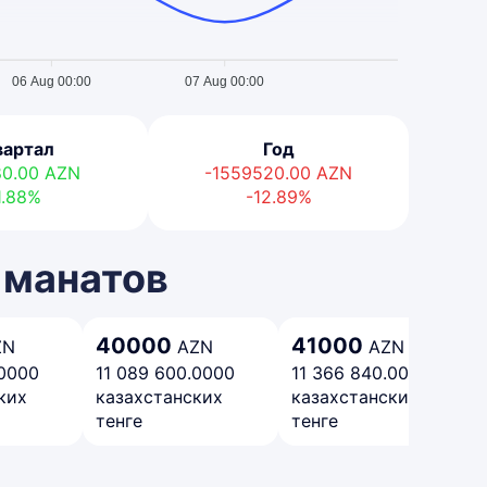
06 Aug 00:00
07 Aug 00:00
вартал
Год
80.00
AZN
-1559520.00
AZN
1.88%
-12.89%
 манатов
40000
41000
ZN
AZN
AZN
.0000
11 089 600.0000
11 366 840.0000
ких
казахстанских
казахстанских
тенге
тенге