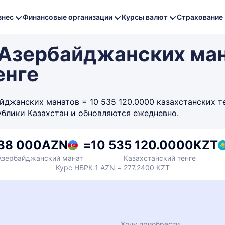
знес
Финансовые организации
Курсы валют
Страхование
Азербайджанских ман
енге
жанских манатов = 10 535 120.0000 казахстанских тен
ублики Казахстан и обновляются ежедневно.
38 000
AZN
=
10 535 120.0000
KZT
Азербайджанский манат
Казахстанский тенге
Курс НБРК 1 AZN = 277.2400 KZT
Хочу приобрести