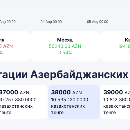
Aug 00:00
04 Aug 00:00
05 Aug 00:00
ля
Месяц
К
00
AZN
56240.00
AZN
1941
7%
0.54%
тации Азербайджанских
37000
38000
39000
AZN
AZN
A
10 257 880.0000
10 535 120.0000
10 812 360
казахстанских
казахстанских
казахстанс
тенге
тенге
тенге