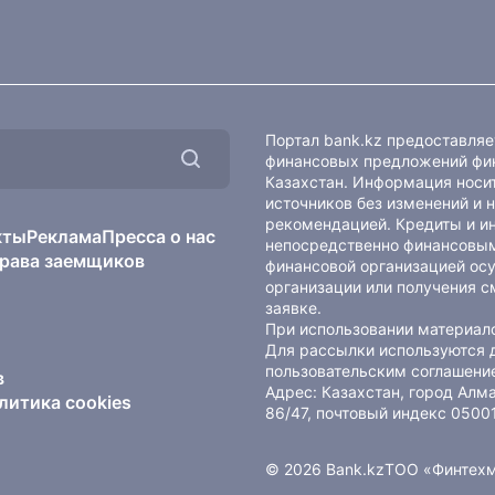
Портал bank.kz предоставля
финансовых предложений фин
Казахстан. Информация носит
источников без изменений и 
рекомендацией. Кредиты и и
кты
Реклама
Пресса о нас
непосредственно финансовым
рава заемщиков
финансовой организацией осу
организации или получения с
заявке.
При использовании материало
Для рассылки используются 
пользовательским соглашени
в
Адрес: Казахстан, город Ал
литика cookies
86/47, почтовый индекс 0500
© 2026 Bank.kz
ТОО «Финтех