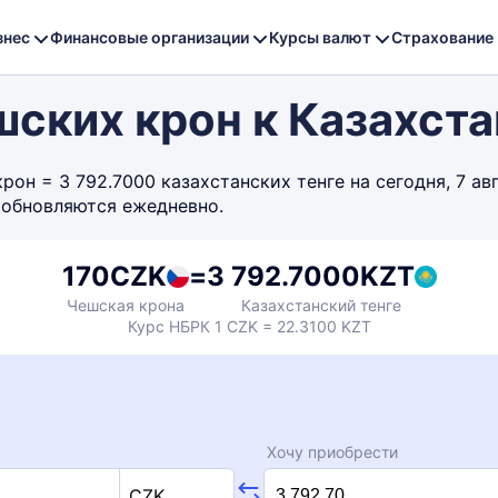
знес
Финансовые организации
Курсы валют
Страхование
шских крон к Казахста
он = 3 792.7000 казахстанских тенге на сегодня, 7 ав
 обновляются ежедневно.
170
CZK
=
3 792.7000
KZT
Чешская крона
Казахстанский тенге
Курс НБРК 1 CZK = 22.3100 KZT
Хочу приобрести
CZK