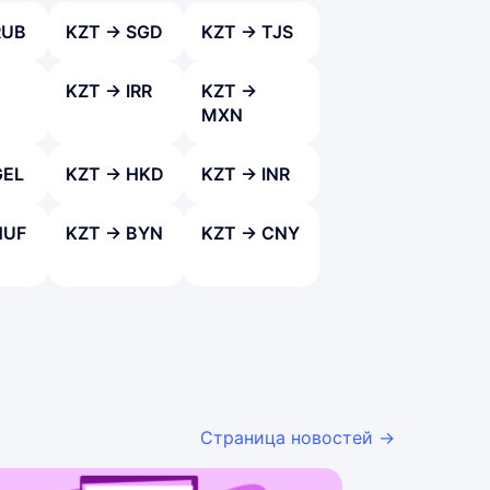
RUB
KZT → SGD
KZT → TJS
KZT → IRR
KZT →
MXN
GEL
KZT → HKD
KZT → INR
HUF
KZT → BYN
KZT → CNY
Страница новостей →