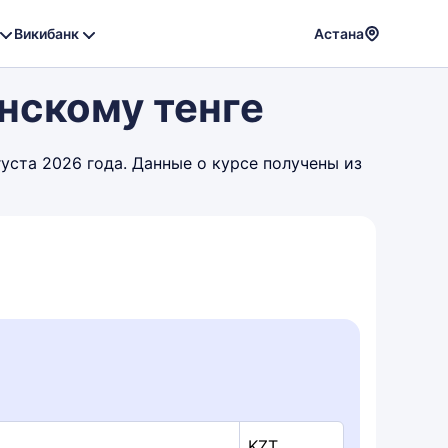
Викибанк
Астана
Powere
нскому тенге
by
Translat
густа 2026 года. Данные о курсе получены из
KZT