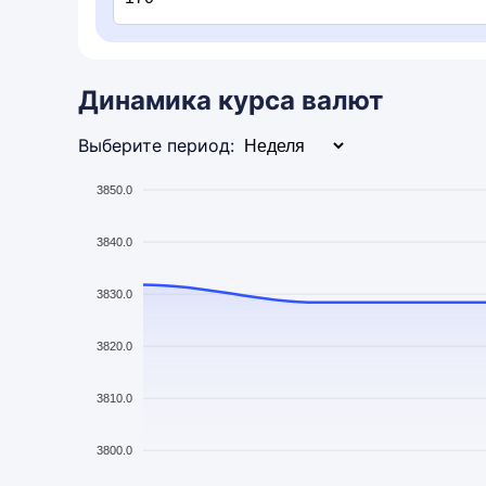
Динамика курса валют
Выберите период:
3850.0
3840.0
3830.0
3820.0
3810.0
3800.0