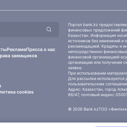
Портал bank.kz предоставля
финансовых предложений фин
Казахстан. Информация носит
источников без изменений и 
рекомендацией. Кредиты и и
кты
Реклама
Пресса о нас
непосредственно финансовым
рава заемщиков
финансовой организацией осу
организации или получения с
заявке.
При использовании материало
Для рассылки используются 
пользовательским соглашени
в
Адрес: Казахстан, город Ал
литика cookies
86/47, почтовый индекс 0500
© 2026 Bank.kz
ТОО «Финтех