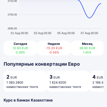
2710.00
2700.00
2690.00
01 Aug 00:00
03 Aug 00:00
05 Aug 00:00
07 Aug 00:00
Сегодня
Неделя
Месяц
10.60
EUR
-15.20
EUR
38.80
EUR
0.39%
-0.56%
1.45%
Популярные конвертации Евро
2
3
4
EUR
EUR
EUR
1 083.2800
1 624.9200
2 166.56
казахстанских тенге
казахстанских тенге
казахста
Курс в банках Казахстана