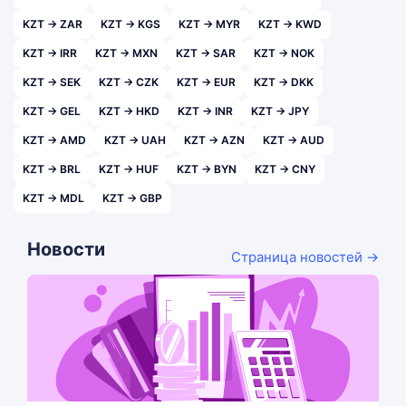
KZT → ZAR
KZT → KGS
KZT → MYR
KZT → KWD
KZT → IRR
KZT → MXN
KZT → SAR
KZT → NOK
KZT → SEK
KZT → CZK
KZT → EUR
KZT → DKK
KZT → GEL
KZT → HKD
KZT → INR
KZT → JPY
KZT → AMD
KZT → UAH
KZT → AZN
KZT → AUD
KZT → BRL
KZT → HUF
KZT → BYN
KZT → CNY
KZT → MDL
KZT → GBP
Новости
Страница новостей →