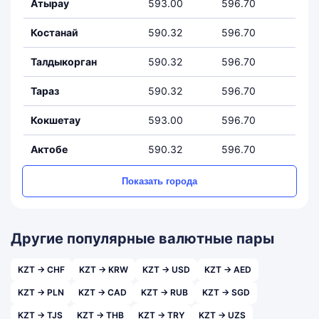
Атырау
593.00
596.70
Костанай
590.32
596.70
Талдыкорган
590.32
596.70
Тараз
590.32
596.70
Кокшетау
593.00
596.70
Актобе
590.32
596.70
Показать города
Другие популярные валютные пары
KZT → CHF
KZT → KRW
KZT → USD
KZT → AED
KZT → PLN
KZT → CAD
KZT → RUB
KZT → SGD
KZT → TJS
KZT → THB
KZT → TRY
KZT → UZS