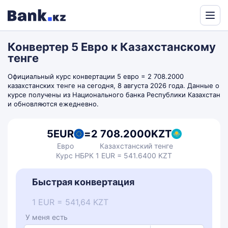
Powered
by
Конвертер 5 Евро к Казахстанскому
Translate
тенге
Официальный курс конвертации 5 евро = 2 708.2000
казахстанских тенге на сегодня, 8 августа 2026 года. Данные о
курсе получены из Национального банка Республики Казахстан
и обновляются ежедневно.
5
EUR
=
2 708.2000
KZT
Евро
Казахстанский тенге
Курс НБРК 1 EUR = 541.6400 KZT
Быстрая конвертация
1 EUR = 541,64 KZT
У меня есть