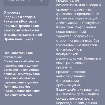
предоставляет
сайте:
возможность для выбора и
сравнения различных
О проекте
финансовых предложений
Редакция и авторы
финансовых организаций,
Реквизиты
Контакты
действующих в Республике
Реклама
Пресса о нас
Казахстан. Информация
Карта сайта
Вакансии
носит справочный
Отзывы пользователей
характер, получена из
Права заемщиков
сторонних источников без
изменений и не является
финансовой или
Пользовательское
юридической
соглашение
рекомендацией. Кредиты и
Согласие на обработку
иные финансовые
персональных данных
продукты
Согласие на получение
предоставляются
рекламных материалов
непосредственно
Политика обработки
финансовыми
персональных данных
организациями.
Политика cookies
Взаимодействие клиента с
Редакционная политика
финансовой организацией
Политика отзывов
осуществляется после
перехода на сайт данной