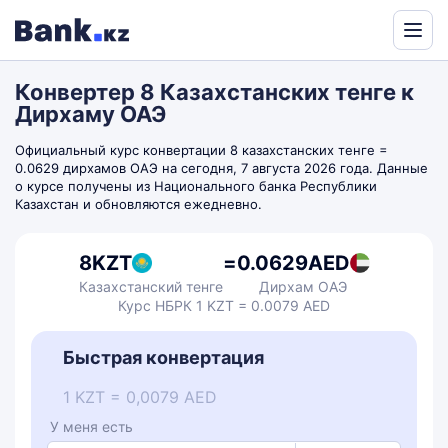
Powered
by
Конвертер 8 Казахстанских тенге к
Translate
Дирхаму ОАЭ
Официальный курс конвертации 8 казахстанских тенге =
0.0629 дирхамов ОАЭ на сегодня, 7 августа 2026 года. Данные
о курсе получены из Национального банка Республики
Казахстан и обновляются ежедневно.
8
KZT
=
0.0629
AED
Казахстанский тенге
Дирхам ОАЭ
Курс НБРК 1 KZT = 0.0079 AED
Быстрая конвертация
1 KZT = 0,0079 AED
У меня есть