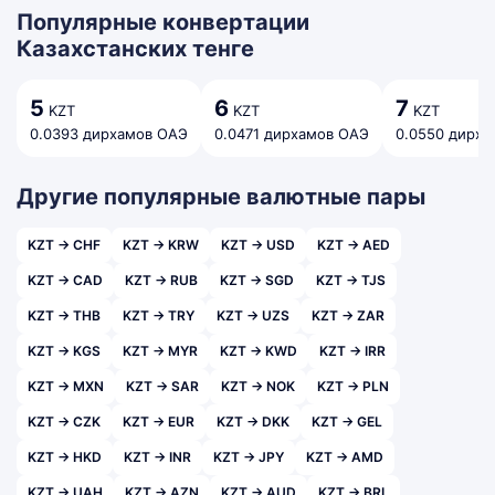
Популярные конвертации
Казахстанских тенге
5
6
7
KZT
KZT
KZT
0.0393 дирхамов ОАЭ
0.0471 дирхамов ОАЭ
0.0550 дирх
Другие популярные валютные пары
KZT → CHF
KZT → KRW
KZT → USD
KZT → AED
KZT → CAD
KZT → RUB
KZT → SGD
KZT → TJS
KZT → THB
KZT → TRY
KZT → UZS
KZT → ZAR
KZT → KGS
KZT → MYR
KZT → KWD
KZT → IRR
KZT → MXN
KZT → SAR
KZT → NOK
KZT → PLN
KZT → CZK
KZT → EUR
KZT → DKK
KZT → GEL
KZT → HKD
KZT → INR
KZT → JPY
KZT → AMD
KZT → UAH
KZT → AZN
KZT → AUD
KZT → BRL