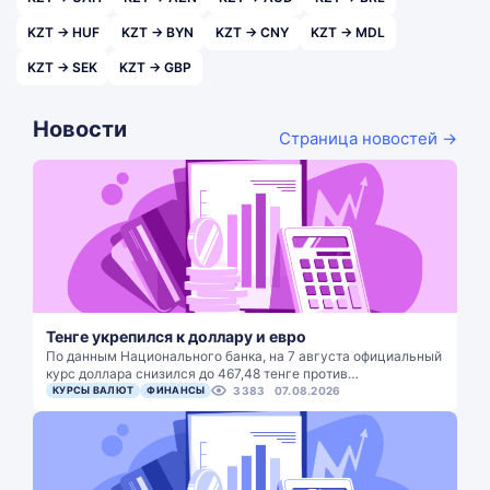
KZT → HUF
KZT → BYN
KZT → CNY
KZT → MDL
KZT → SEK
KZT → GBP
Новости
Страница новостей →
Тенге укрепился к доллару и евро
По данным Национального банка, на 7 августа официальный
курс доллара снизился до 467,48 тенге против…
КУРСЫ ВАЛЮТ
ФИНАНСЫ
3383
07.08.2026