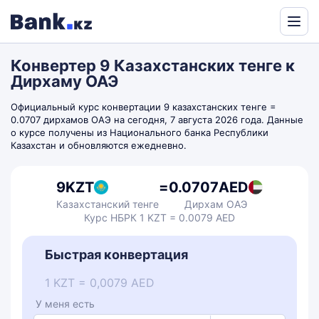
Powered
by
Конвертер 9 Казахстанских тенге к
Translate
Дирхаму ОАЭ
Официальный курс конвертации 9 казахстанских тенге =
0.0707 дирхамов ОАЭ на сегодня, 7 августа 2026 года. Данные
о курсе получены из Национального банка Республики
Казахстан и обновляются ежедневно.
9
KZT
=
0.0707
AED
Казахстанский тенге
Дирхам ОАЭ
Курс НБРК 1 KZT = 0.0079 AED
Быстрая конвертация
1 KZT = 0,0079 AED
У меня есть