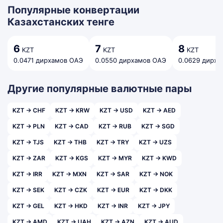
Популярные конвертации
Казахстанских тенге
6
7
8
KZT
KZT
KZT
0.0471 дирхамов ОАЭ
0.0550 дирхамов ОАЭ
0.0629 дирх
Другие популярные валютные пары
KZT → CHF
KZT → KRW
KZT → USD
KZT → AED
KZT → PLN
KZT → CAD
KZT → RUB
KZT → SGD
KZT → TJS
KZT → THB
KZT → TRY
KZT → UZS
KZT → ZAR
KZT → KGS
KZT → MYR
KZT → KWD
KZT → IRR
KZT → MXN
KZT → SAR
KZT → NOK
KZT → SEK
KZT → CZK
KZT → EUR
KZT → DKK
KZT → GEL
KZT → HKD
KZT → INR
KZT → JPY
KZT → AMD
KZT → UAH
KZT → AZN
KZT → AUD