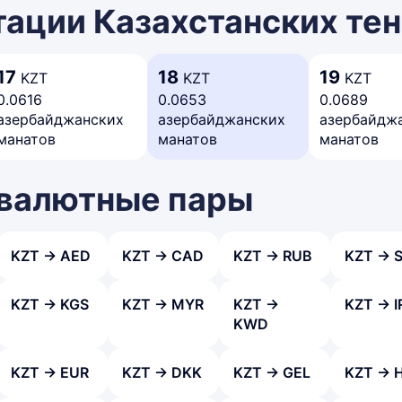
ации Казахстанских тен
17
18
19
KZT
KZT
KZT
0.0616
0.0653
0.0689
азербайджанских
азербайджанских
азербайдж
манатов
манатов
манатов
 валютные пары
KZT → AED
KZT → CAD
KZT → RUB
KZT → 
KZT → KGS
KZT → MYR
KZT →
KZT → I
KWD
KZT → EUR
KZT → DKK
KZT → GEL
KZT → 