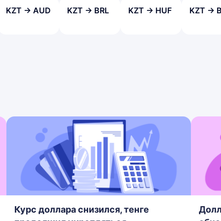
KZT → AUD
KZT → BRL
KZT → HUF
KZT → 
Курс доллара снизился, тенге
Долл