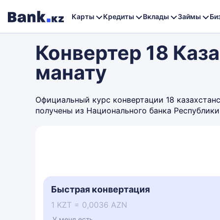
Карты
Кредиты
Вклады
Займы
Би
Конвертер 18 Каз
манату
Официальный курс конвертации 18 казахстанск
получены из Национального банка Республики
Быстрая конвертация
1 KZT = 0,0036 AZN
У меня есть