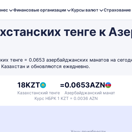
знес
Финансовые организации
Курсы валют
Страхование
ахстанских тенге к А
их тенге = 0.0653 азербайджанских манатов на сегодня
 Казахстан и обновляются ежедневно.
18
KZT
=
0.0653
AZN
Казахстанский тенге
Азербайджанский манат
Курс НБРК 1 KZT = 0.0036 AZN
Хочу приобрести