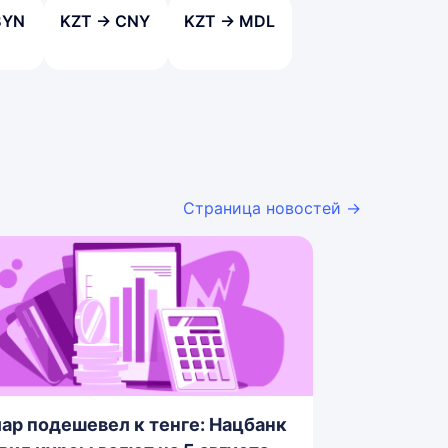
BYN
KZT → CNY
KZT → MDL
Страница новостей →
ар подешевел к тенге: Нацбанк