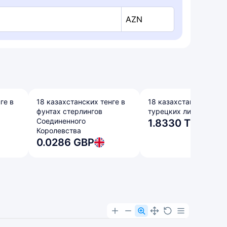
AZN
ге в
18 казахстанских тенге в
18 казахстанских тенг
фунтах стерлингов
турецких лирах
Соединенного
1.8330 TRY
Королевства
0.0286 GBP