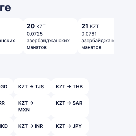
ге
20
21
KZT
KZT
0.0725
0.0761
анских
азербайджанских
азербайджанских
манатов
манатов
SGD
KZT → TJS
KZT → THB
RR
KZT →
KZT → SAR
MXN
HKD
KZT → INR
KZT → JPY