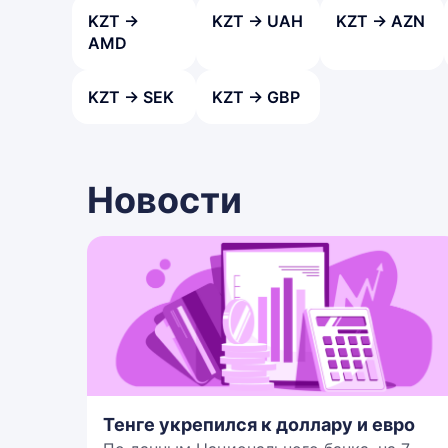
KZT →
KZT → UAH
KZT → AZN
AMD
KZT → SEK
KZT → GBP
Новости
Тенге укрепился к доллару и евро