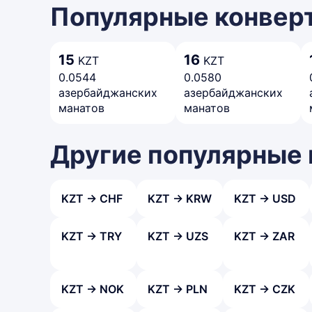
Популярные конверт
15
16
KZT
KZT
0.0544
0.0580
азербайджанских
азербайджанских
манатов
манатов
Другие популярные
KZT → CHF
KZT → KRW
KZT → USD
KZT → TRY
KZT → UZS
KZT → ZAR
KZT → NOK
KZT → PLN
KZT → CZK