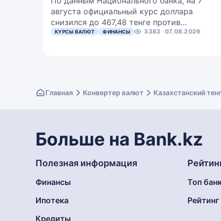
По данным Национального банка, на 7
августа официальный курс доллара
снизился до 467,48 тенге против…
3383
07.08.2026
КУРСЫ ВАЛЮТ
ФИНАНСЫ
Главная
Конвертер валют
Казахстанский тен
Больше на Bank.kz
Полезная информация
Рейтин
Финансы
Топ бан
Ипотека
Рейтин
Кредиты