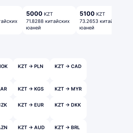
5000
5100
KZT
KZT
тайских
71.8288 китайских
73.2653 китайских
юаней
юаней
NOK
KZT → PLN
KZT → CAD
ZAR
KZT → KGS
KZT → MYR
CZK
KZT → EUR
KZT → DKK
AZN
KZT → AUD
KZT → BRL