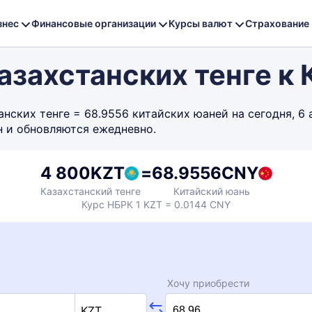
знес
Финансовые организации
Курсы валют
Страхование
азахстанских тенге к
ских тенге = 68.9556 китайских юаней на сегодня, 6 
н и обновляются ежедневно.
4 800
KZT
=
68.9556
CNY
Казахстанский тенге
Китайский юань
Курс НБРК 1 KZT = 0.0144 CNY
Хочу приобрести
KZT