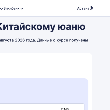
Викибанк
Астана
Powere
 Китайскому юаню
by
Translat
августа 2026 года. Данные о курсе получены
CNY