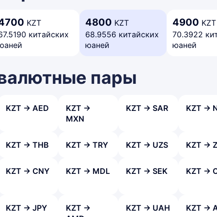
4700
4800
4900
KZT
KZT
KZT
67.5190 китайских
68.9556 китайских
70.3922 ки
юаней
юаней
юаней
 валютные пары
KZT → AED
KZT →
KZT → SAR
KZT → 
MXN
KZT → THB
KZT → TRY
KZT → UZS
KZT → 
KZT → CNY
KZT → MDL
KZT → SEK
KZT → 
KZT → JPY
KZT →
KZT → UAH
KZT → 