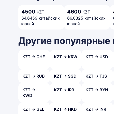
4500
4600
KZT
KZT
64.6459 китайских
66.0825 китайских
юаней
юаней
Другие популярные
KZT → CHF
KZT → KRW
KZT → USD
KZT → RUB
KZT → SGD
KZT → TJS
KZT →
KZT → IRR
KZT → BYN
KWD
KZT → GEL
KZT → HKD
KZT → INR