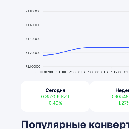
71.800000
71.600000
71.400000
71.200000
71.000000
31 Jul 00:00
31 Jul 12:00
01 Aug 00:00
01 Aug 12:00
02
Сегодня
Неде
0.35256
KZT
0.9054
0.49%
1.27
Популярные конверт