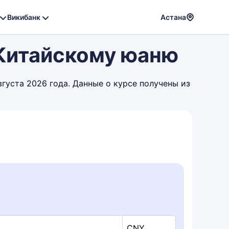
Викибанк
Астана
Powere
 Китайскому юаню
by
Translat
вгуста 2026 года. Данные о курсе получены из
CNY