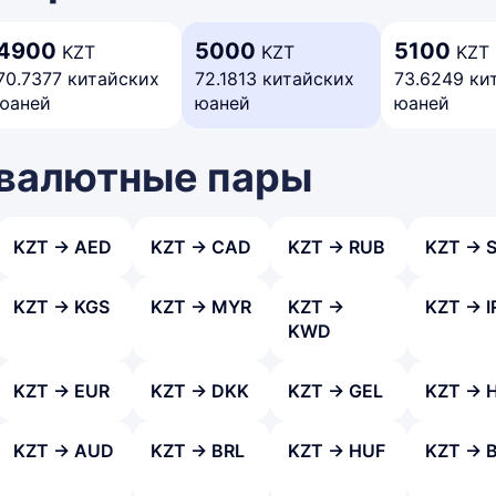
4900
5000
5100
KZT
KZT
KZT
70.7377 китайских
72.1813 китайских
73.6249 ки
юаней
юаней
юаней
 валютные пары
KZT → AED
KZT → CAD
KZT → RUB
KZT → 
KZT → KGS
KZT → MYR
KZT →
KZT → I
KWD
KZT → EUR
KZT → DKK
KZT → GEL
KZT → 
KZT → AUD
KZT → BRL
KZT → HUF
KZT → 