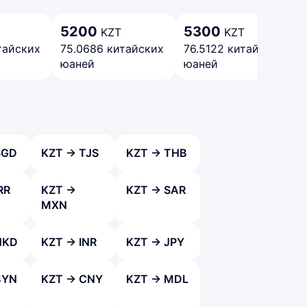
5200
5300
KZT
KZT
тайских
75.0686 китайских
76.5122 китайских
юаней
юаней
SGD
KZT → TJS
KZT → THB
RR
KZT →
KZT → SAR
MXN
HKD
KZT → INR
KZT → JPY
BYN
KZT → CNY
KZT → MDL