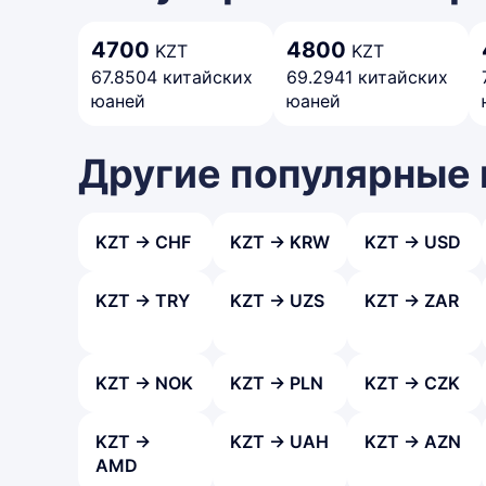
4700
4800
KZT
KZT
67.8504 китайских
69.2941 китайских
юаней
юаней
Другие популярные
KZT → CHF
KZT → KRW
KZT → USD
KZT → TRY
KZT → UZS
KZT → ZAR
KZT → NOK
KZT → PLN
KZT → CZK
KZT →
KZT → UAH
KZT → AZN
AMD