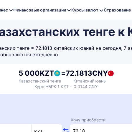
знес
Финансовые организации
Курсы валют
Страхование
азахстанских тенге к
ских тенге = 72.1813 китайских юаней на сегодня, 7 а
 обновляются ежедневно.
5 000
KZT
=
72.1813
CNY
Казахстанский тенге
Китайский юань
Курс НБРК 1 KZT = 0.0144 CNY
Хочу приобрести
KZT