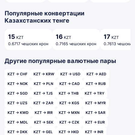
Популярные конвертации
Казахстанских тенге
15
16
17
KZT
KZT
KZT
0.6717 чешских крон
0.7165 чешских крон
0.7613 чешских
Другие популярные валютные пары
KZT → CHF
KZT → KRW
KZT → USD
KZT → AED
KZT → NOK
KZT → PLN
KZT → CAD
KZT → RUB
KZT → SGD
KZT → TJS
KZT → THB
KZT → TRY
KZT → UZS
KZT → ZAR
KZT → KGS
KZT → MYR
KZT → KWD
KZT → IRR
KZT → MXN
KZT → SAR
KZT → MDL
KZT → SEK
KZT → CZK
KZT → EUR
KZT → DKK
KZT → GEL
KZT → HKD
KZT → INR