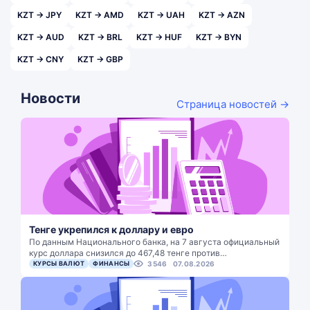
KZT → JPY
KZT → AMD
KZT → UAH
KZT → AZN
KZT → AUD
KZT → BRL
KZT → HUF
KZT → BYN
KZT → CNY
KZT → GBP
Новости
Страница новостей →
Тенге укрепился к доллару и евро
По данным Национального банка, на 7 августа официальный
курс доллара снизился до 467,48 тенге против…
КУРСЫ ВАЛЮТ
ФИНАНСЫ
3546
07.08.2026