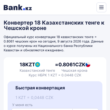
Powered
by
Конвертер 18 Казахстанских тенге к
Translate
Чешской кроне
Официальный курс конвертации 18 казахстанских тенге =
0.8061 чешских крон на сегодня, 9 августа 2026 года. Данные
о курсе получены из Национального банка Республики
Казахстан и обновляются ежедневно.
18
KZT
=
0.8061
CZK
Казахстанский тенге
Чешская крона
Курс НБРК 1 KZT = 0.0448 CZK
Быстрая конвертация
1 KZT = 0,0448 CZK
У меня есть