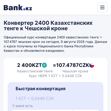
Powered
by
Конвертер 2400 Казахстанских
Translate
тенге к Чешской кроне
Официальный курс конвертации 2400 казахстанских тенге =
107.4787 чешских крон на сегодня, 9 августа 2026 года. Данные
о курсе получены из Национального банка Республики
Казахстан и обновляются ежедневно.
2 400
KZT
=
107.4787
CZK
Казахстанский тенге
Чешская крона
Курс НБРК 1 KZT = 0.0448 CZK
Быстрая конвертация
1 KZT = 0,0448 CZK
У меня есть