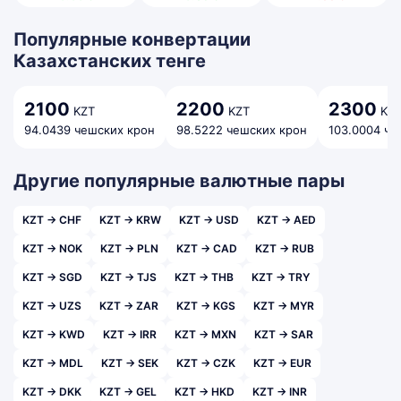
Популярные конвертации
Казахстанских тенге
2100
2200
2300
KZT
KZT
KZ
94.0439 чешских крон
98.5222 чешских крон
103.0004 че
Другие популярные валютные пары
KZT → CHF
KZT → KRW
KZT → USD
KZT → AED
KZT → NOK
KZT → PLN
KZT → CAD
KZT → RUB
KZT → SGD
KZT → TJS
KZT → THB
KZT → TRY
KZT → UZS
KZT → ZAR
KZT → KGS
KZT → MYR
KZT → KWD
KZT → IRR
KZT → MXN
KZT → SAR
KZT → MDL
KZT → SEK
KZT → CZK
KZT → EUR
KZT → DKK
KZT → GEL
KZT → HKD
KZT → INR