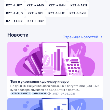
KZT → JPY
KZT → AMD
KZT → UAH
KZT → AZN
KZT → AUD
KZT → BRL
KZT → HUF
KZT → BYN
KZT → CNY
KZT → GBP
Новости
Страница новостей →
Тенге укрепился к доллару и евро
По данным Национального банка, на 7 августа официальный
курс доллара снизился до 467,48 тенге против…
КУРСЫ ВАЛЮТ
ФИНАНСЫ
3557
07.08.2026