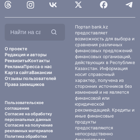
Найти
Портал bank.kz
на
предоставляет
сайте:
возможность для выбора и
сравнения различных
О проекте
финансовых предложений
Редакция и авторы
финансовых организаций,
Реквизиты
Контакты
действующих в Республике
Реклама
Пресса о нас
Казахстан. Информация
Карта сайта
Вакансии
носит справочный
Отзывы пользователей
характер, получена из
Права заемщиков
сторонних источников без
изменений и не является
финансовой или
Пользовательское
юридической
соглашение
рекомендацией. Кредиты и
Согласие на обработку
иные финансовые
персональных данных
продукты
Согласие на получение
предоставляются
рекламных материалов
непосредственно
Политика обработки
финансовыми