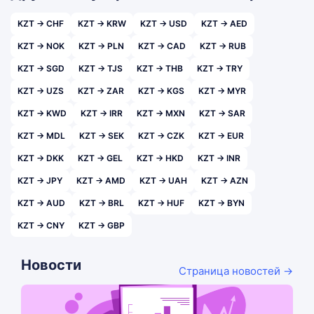
KZT → CHF
KZT → KRW
KZT → USD
KZT → AED
KZT → NOK
KZT → PLN
KZT → CAD
KZT → RUB
KZT → SGD
KZT → TJS
KZT → THB
KZT → TRY
KZT → UZS
KZT → ZAR
KZT → KGS
KZT → MYR
KZT → KWD
KZT → IRR
KZT → MXN
KZT → SAR
KZT → MDL
KZT → SEK
KZT → CZK
KZT → EUR
KZT → DKK
KZT → GEL
KZT → HKD
KZT → INR
KZT → JPY
KZT → AMD
KZT → UAH
KZT → AZN
KZT → AUD
KZT → BRL
KZT → HUF
KZT → BYN
KZT → CNY
KZT → GBP
Новости
Страница новостей →