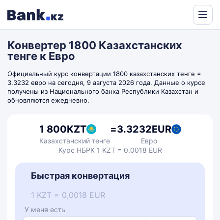
Powered
by
Конвертер 1800 Казахстанских
Translate
тенге к Евро
Официальный курс конвертации 1800 казахстанских тенге =
3.3232 евро на сегодня, 9 августа 2026 года. Данные о курсе
получены из Национального банка Республики Казахстан и
обновляются ежедневно.
1 800
KZT
=
3.3232
EUR
Казахстанский тенге
Евро
Курс НБРК 1 KZT = 0.0018 EUR
Быстрая конвертация
1 KZT = 0,0018 EUR
У меня есть