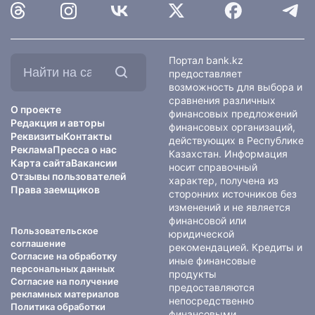
Найти
Портал bank.kz
на
предоставляет
сайте:
возможность для выбора и
сравнения различных
О проекте
финансовых предложений
Редакция и авторы
финансовых организаций,
Реквизиты
Контакты
действующих в Республике
Реклама
Пресса о нас
Казахстан. Информация
Карта сайта
Вакансии
носит справочный
Отзывы пользователей
характер, получена из
Права заемщиков
сторонних источников без
изменений и не является
финансовой или
Пользовательское
юридической
соглашение
рекомендацией. Кредиты и
Согласие на обработку
иные финансовые
персональных данных
продукты
Согласие на получение
предоставляются
рекламных материалов
непосредственно
Политика обработки
финансовыми