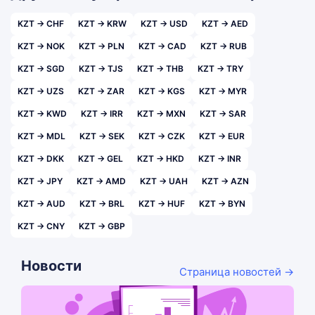
KZT → CHF
KZT → KRW
KZT → USD
KZT → AED
KZT → NOK
KZT → PLN
KZT → CAD
KZT → RUB
KZT → SGD
KZT → TJS
KZT → THB
KZT → TRY
KZT → UZS
KZT → ZAR
KZT → KGS
KZT → MYR
KZT → KWD
KZT → IRR
KZT → MXN
KZT → SAR
KZT → MDL
KZT → SEK
KZT → CZK
KZT → EUR
KZT → DKK
KZT → GEL
KZT → HKD
KZT → INR
KZT → JPY
KZT → AMD
KZT → UAH
KZT → AZN
KZT → AUD
KZT → BRL
KZT → HUF
KZT → BYN
KZT → CNY
KZT → GBP
Новости
Страница новостей →