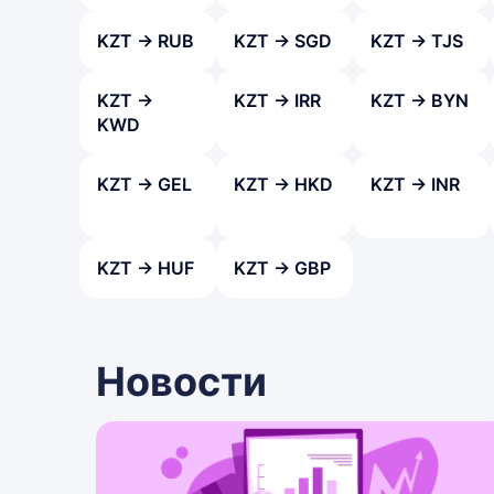
KZT → RUB
KZT → SGD
KZT → TJS
KZT →
KZT → IRR
KZT → BYN
KWD
KZT → GEL
KZT → HKD
KZT → INR
KZT → HUF
KZT → GBP
Новости