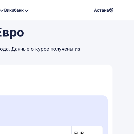
Викибанк
Астана
Powere
Евро
by
Translat
года. Данные о курсе получены из
EUR