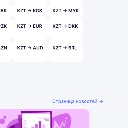
ZAR
KZT → KGS
KZT → MYR
CZK
KZT → EUR
KZT → DKK
AZN
KZT → AUD
KZT → BRL
Страница новостей →