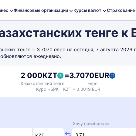
знес
Финансовые организации
Курсы валют
Страхование
захстанских тенге к 
ских тенге = 3.7070 евро на сегодня, 7 августа 2026 
 обновляются ежедневно.
2 000
KZT
=
3.7070
EUR
Казахстанский тенге
Евро
Курс НБРК 1 KZT = 0.0019 EUR
Хочу приобрести
KZT