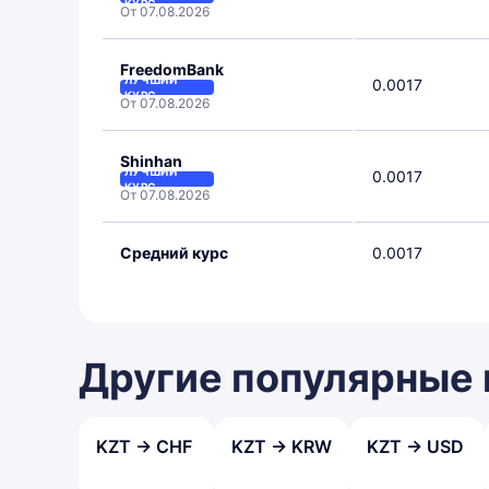
КУРС
От 07.08.2026
FreedomBank
ЛУЧШИЙ
0.0017
КУРС
От 07.08.2026
Shinhan
ЛУЧШИЙ
0.0017
КУРС
От 07.08.2026
Средний курс
0.0017
Другие популярные
KZT → CHF
KZT → KRW
KZT → USD