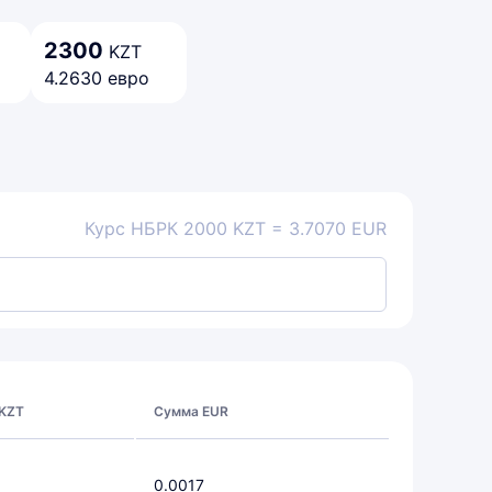
2300
KZT
4.2630 евро
Курс НБРК 2000 KZT = 3.7070 EUR
 KZT
Сумма EUR
0.0017