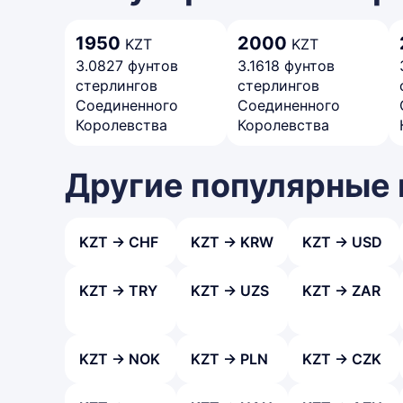
1950
2000
KZT
KZT
3.0827 фунтов
3.1618 фунтов
стерлингов
стерлингов
Соединенного
Соединенного
Королевства
Королевства
Другие популярные
KZT → CHF
KZT → KRW
KZT → USD
KZT → TRY
KZT → UZS
KZT → ZAR
KZT → NOK
KZT → PLN
KZT → CZK