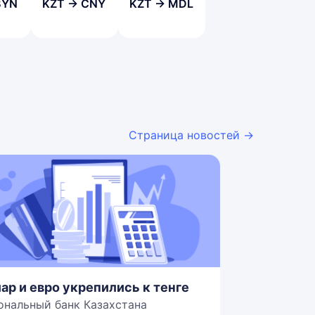
BYN
KZT → CNY
KZT → MDL
Страница новостей →
ар и евро укрепились к тенге
ональный банк Казахстана