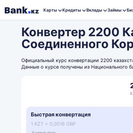
Карты
Кредиты
Вклады
Займы
Би
Конвертер 2200 Ка
Соединенного Ко
Официальный курс конвертации 2200 казахстан
Данные о курсе получены из Национального б
К
Быстрая конвертация
1 KZT = 0,0016 GBP
У меня есть