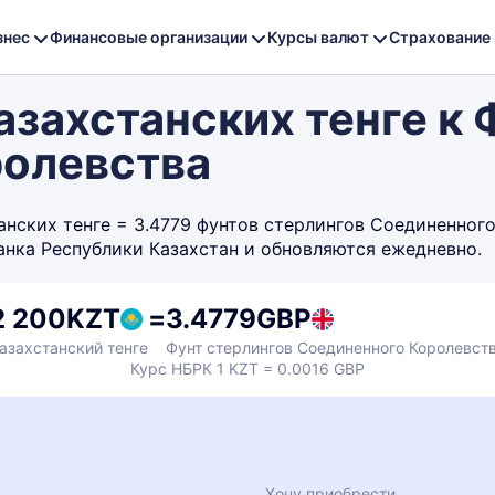
знес
Финансовые организации
Курсы валют
Страхование
захстанских тенге к 
ролевства
ских тенге = 3.4779 фунтов стерлингов Соединенного 
анка Республики Казахстан и обновляются ежедневно.
2 200
KZT
=
3.4779
GBP
азахстанский тенге
Фунт стерлингов Соединенного Королевст
Курс НБРК 1 KZT = 0.0016 GBP
Хочу приобрести