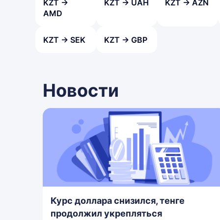
KZT →
KZT → UAH
KZT → AZN
AMD
KZT → SEK
KZT → GBP
Новости
Курс доллара снизился, тенге
продолжил укрепляться