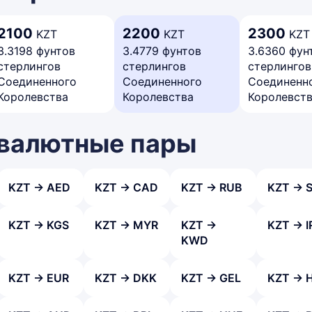
2100
2200
2300
KZT
KZT
KZT
3.3198 фунтов
3.4779 фунтов
3.6360 фун
стерлингов
стерлингов
стерлингов
Соединенного
Соединенного
Соединенн
Королевства
Королевства
Королевст
 валютные пары
KZT → AED
KZT → CAD
KZT → RUB
KZT → 
KZT → KGS
KZT → MYR
KZT →
KZT → I
KWD
KZT → EUR
KZT → DKK
KZT → GEL
KZT → 