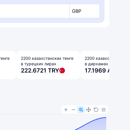
GBP
тенге
2200 казахстанских тенге
2200 казахстанских т
в турецких лирах
в дирхамах ОАЭ
222.6721 TRY
17.1969 AED