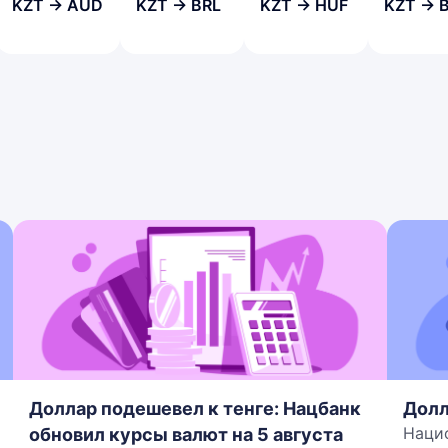
KZT → AUD
KZT → BRL
KZT → HUF
KZT → 
Доллар подешевел к тенге: Нацбанк
Долл
Наци
обновил курсы валют на 5 августа