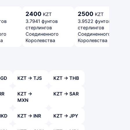
2400
2500
KZT
KZT
тов
3.7941 фунтов
3.9522 фунтов
стерлингов
стерлингов
ого
Соединенного
Соединенного
ва
Королевства
Королевства
SGD
KZT → TJS
KZT → THB
RR
KZT →
KZT → SAR
MXN
HKD
KZT → INR
KZT → JPY